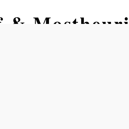
 & Mostheuri
rhof