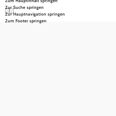
Zum Hauptinhalt springen
Zur Suche springen
Zur Hauptnavigation springen
Zum Footer springen
Tourismusverband Semmering-Rax-Schne
Haben Sie Fragen? Wir helfen Ihnen gerne w
+43 660 9008822
info@semmering-rax-schneeberg.at
Partnerbereich
Impressum
Datenschutz
Haftungsausschluss
Copyright © Tourismusverband Semmering-Rax-Schnee