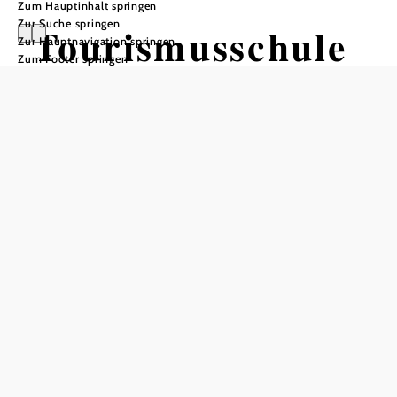
Zum Hauptinhalt springen
Zur Suche springen
Tourismusschule
Zur Hauptnavigation springen
Zum Footer springen
Semmering
Tisch telefonisch reservieren
In Merkliste speichern
Du willst im Tourismus Karriere machen?
Dann bist du an den Tourismusschulen Semmering genau
richtig! Eine ausgezeichnete Kombination aus Theorie und
Praxis ermöglicht dir einen idealen Start in deine berufliche