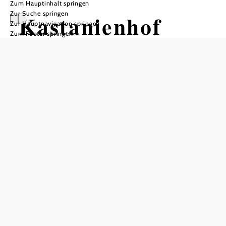
Zum Hauptinhalt springen
Zur Suche springen
Kastanienhof
Zur Hauptnavigation springen
Zum Footer springen
Öffnungszeiten
vom 01.01. bis zum 31.12.
Donnerstag
11:00 - 14:00 Uhr
18:00 - 22:00 Uhr
Freitag
11:00 - 14:00 Uhr
18:00 - 22:00 Uhr
Samstag
11:00 - 15:00 Uhr
Sonntag
11:00 - 15:00 Uhr
Tisch telefonisch reservieren
Öffnungszeiten Küche
Donnerstag 11:30 - 13:30 und 18:00 - 20:00 Uhr