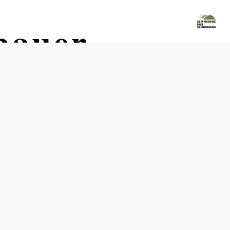
bauer
Öffnungszeiten
vom 01.01. bis zum 31.12.
Dienstag
08:00 - 22:00 Uhr
Mittwoch
08:00 - 22:00 Uhr
Donnerstag
08:00 - 22:00 Uhr
Freitag
08:00 - 22:00 Uhr
Samstag
08:00 - 22:00 Uhr
Tisch telefonisch reservieren