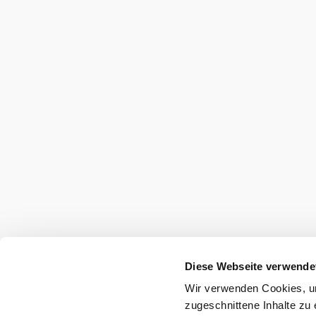
Tourismusverband Semmering-Rax-Schne
Haben Sie Fragen? Wir helfen Ihnen gerne w
+43 660 9008822
info@semmering-rax-schneeberg.at
Partnerbereich
Impressum
Datenschutz
Haftungsausschluss
Diese Webseite verwende
Wir verwenden Cookies, um
Copyright © Tourismusverband Semmering-Rax-Schnee
zugeschnittene Inhalte zu 