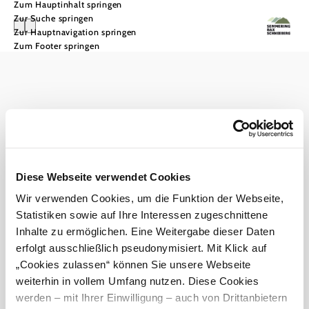
Zum Hauptinhalt springen
Zur Suche springen
Zur Hauptnavigation springen
Zum Footer springen
Tourismusverband Semmering-Rax-Schneeberg
Haben Sie Fragen? Wir helfen Ihnen gerne weiter.
+43 660 9008822
info@semmering-rax-schneeberg.at
Partnerbereich
Diese Webseite verwendet Cookies
Newsletter abonnieren
Prospekte bestellen
Wir verwenden Cookies, um die Funktion der Webseite,
Statistiken sowie auf Ihre Interessen zugeschnittene
Impressum
Datenschutz
Haftungsausschluss
Barrierefreiheit
Inhalte zu ermöglichen. Eine Weitergabe dieser Daten
erfolgt ausschließlich pseudonymisiert. Mit Klick auf
„Cookies zulassen“ können Sie unsere Webseite
weiterhin in vollem Umfang nutzen. Diese Cookies
werden – mit Ihrer Einwilligung – auch von Drittanbietern