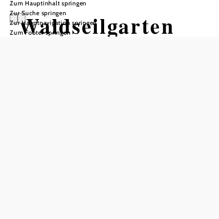
Zum Hauptinhalt springen
Zur Suche springen
Waldseilgarten
Zur Hauptnavigation springen
Zum Footer springen
Hirschenkogel
Semmering
In Merkliste speichern
Der Waldseilgarten Hirschenkogel Semmering ist
auf
Höhe gelegen, direkt bei der Bergstation der
1.350 m
Kabinenbahn am Gipfel des Hirschenkogels. Mit sechs
unterschiedlichen Parcours auf verschiedenen Ebenen
bietet der Waldseilgarten ein
. Je
einzigartiges Klettererlebnis
nach Ebenen sind die Parcours schwieriger und