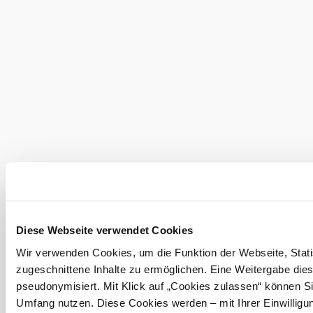
buchen
Online buchen
Das aktuelle Wetter in Semmering-
Kurort
Heute, 08.08.2026
17° bis 21°
bewölkt
Windgeschwindigkeit
1,6 km/h
Morgen, 09.08.2026
13° bis 27°
Diese Webseite verwendet Cookies
bewölkt
Windgeschwindigkeit
1,8 km/h
Wir verwenden Cookies, um die Funktion der Webseite, Statis
zugeschnittene Inhalte zu ermöglichen. Eine Weitergabe dies
pseudonymisiert. Mit Klick auf „Cookies zulassen“ können Si
Umgebung erkunden
Umfang nutzen. Diese Cookies werden – mit Ihrer Einwilligun