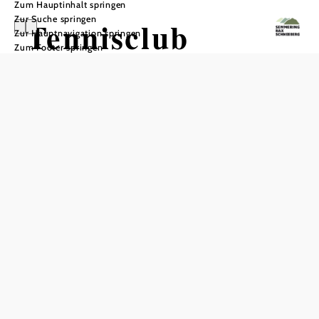
Zum Hauptinhalt springen
Zur Suche springen
Tennisclub
Zur Hauptnavigation springen
Zum Footer springen
Payerbach
In Merkliste speichern
Mitten im
von Payerbach liegt die
historischen Park
Tennisanlage des TC Payerbach, auf deren Plätzen bereits
um die Jahrhundertwende gespielt wurde.
Heute stehen den Mitgliedern und Gästen vier Sandplätze
zur Verfügung – eingebettet in eine idyllische Umgebung
mit Bergkulisse.
Direkt angrenzend befinden sich außerdem der