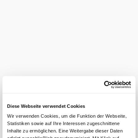
sowie das
, was den
Minigolfplatz
Freibad Payerbach
Standort zu einem idealen Ausflugsziel für die ganze
Familie macht.
Mobilitätscard+
10 % auf eine Tennisstunde
Schon gewusst?
Der Tennisclub Payerbach ist einfach und bequem mit dem
erreichbar. (Haltepunkt PB7
RUFbus Semmering-Rax
©
Franz Zwickl
Freibad Payerbach)
Zahlungsmöglichkeiten
Diese Webseite verwendet Cookies
Ausschließlich Barzahlung
Das aktuelle Wetter in Payerbach
Wir verwenden Cookies, um die Funktion der Webseite,
Statistiken sowie auf Ihre Interessen zugeschnittene
Inhalte zu ermöglichen. Eine Weitergabe dieser Daten
Heute, 09.08.2026
14° bis 28°