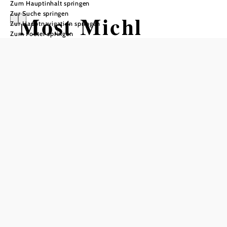
Zum Hauptinhalt springen
Zur Suche springen
Most Michl
Zur Hauptnavigation springen
Zum Footer springen
In Merkliste speichern
Seit vielen Jahren begeistert die Bio-Obstplantage von
Most Michl zahlreichen Besucher mit spannenden
Einblicken in den nachhaltigen Obstanbau und die Vielfalt
heimischer Früchte. Ob eine gemütliche Fahrt mit dem
„Apfelzug“ durch die duftenden Obstgärten, eine
fachkundige Führung oder die Verkostung prämierter Bio-
Produkte – hier wird jeder Ausflug zu einem besonderen
Erlebnis.
Für Gruppen stehen zwei attraktive Pakete zur Auswahl:
: Eine Rundfahrt mit dem „Apfelzug“,
Erlebnis-Paket
eine Führung durch die Plantage sowie – je nach