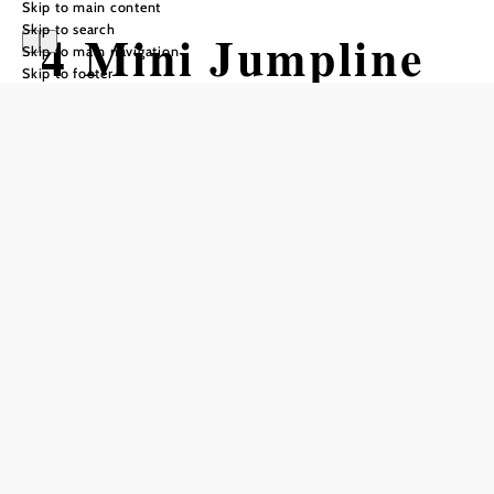
Skip to main content
Skip to search
4 Mini Jumpline
Skip to main navigation
Skip to footer
Mountain bike tour Starting from
Difficulty: Moderate
Distance: 0,12 km
Duration: 0:01 h
Descent: 9 m elevation gain
Add to favorites
Difficulty: medium