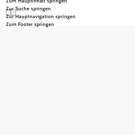
Zum Hauptinhalt springen
Zur Suche springen
Zur Hauptnavigation springen
Zum Footer springen
Naturpar
Steile Felsen, weite Ausblicke und eine Landschaft v
Fellnasen