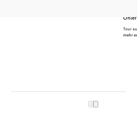
Wand
Öhler
Tour a
mehr e