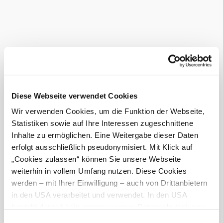
barrierefrei.
Das Layout der Webseiten wurde an die
Anzeigeoberflächen der jeweiligen
Endgeräte angepasst. Durch die
Einstellung des "viewport" -Tag auf
"maximum-scale=1" wird
eine
verhindert. Die
Zoomfunktion
Behebung hätte gravierende
Auswirkungen auf die Darstellung des
Layouts.
Diese Webseite verwendet Cookies
Auf mehreren Seiten gibt es 'iframe'
Elemente ohne Beschriftung.
Wir verwenden Cookies, um die Funktion der Webseite,
Auf einigen Seiten gibt es Links
Statistiken sowie auf Ihre Interessen zugeschnittene
ohne
Linktext.
Die visuelle Darstellung von Text und
Inhalte zu ermöglichen. Eine Weitergabe dieser Daten
Bildern, welche einen Text enthalten,
erfolgt ausschließlich pseudonymisiert. Mit Klick auf
weist nicht immer das
„Cookies zulassen“ können Sie unsere Webseite
erforderliche
auf.
Mindestkontrastverhältnis
(abgesehen von den in den Vorschriften
weiterhin in vollem Umfang nutzen. Diese Cookies
vorgesehenen Ausnahmen z.B. bei
werden – mit Ihrer Einwilligung – auch von Drittanbietern
Logos)
in den USA verarbeitet und verwendet. In den USA
Die aufgelisteten Unvereinbarkeiten mit den
besteht derzeit kein angemessenes Datenschutzniveau,
Barrierefreiheitsbestimmungen werden laufend
und es ist nicht ausgeschlossen, dass staatliche