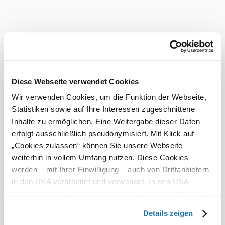
Current weather in Aspang Markt
Today, 09.08.2026
12° to 29°
Partly cloudy
Wind speed
2,2 km/h
Diese Webseite verwendet Cookies
Tomorrow, 10.08.2026
15° to 33°
Wir verwenden Cookies, um die Funktion der Webseite,
Cloudy
Statistiken sowie auf Ihre Interessen zugeschnittene
Wind speed
1,4 km/h
Inhalte zu ermöglichen. Eine Weitergabe dieser Daten
erfolgt ausschließlich pseudonymisiert. Mit Klick auf
Discover the area
„Cookies zulassen“ können Sie unsere Webseite
weiterhin in vollem Umfang nutzen. Diese Cookies
Attractions, hotels, tours &amp; more
werden – mit Ihrer Einwilligung – auch von Drittanbietern
in den USA verarbeitet und verwendet. In den USA
Search
10 km
20 km
besteht derzeit kein angemessenes Datenschutzniveau,
radius
und es ist nicht ausgeschlossen, dass staatliche
null
Details zeigen
Sicherheitsbehörden entsprechende Anordnungen