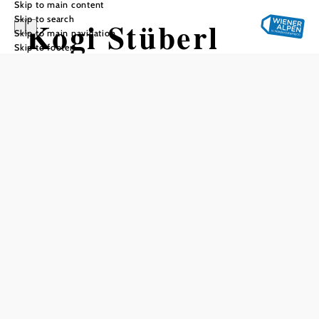
Skip to main content
Skip to search
Kogi Stüberl
Skip to main navigation
Skip to footer
Add to favorites
Delicious food and drinks in a cozy atmosphere
Together with her team, Manuela Kogelbauer impresses
her guests above all with a cozy atmosphere, good drinks
and snacks, which are not only available in the Stüberl, but
can also be ordered to take home.
The Kogi Stüberl not only offers the usual snack classics,
but also a weekly changing offer for pre-order - every
Monday and Thursday there is a warm lunch offer.
The Stüberl is also ideal for parties of up to 25 people.