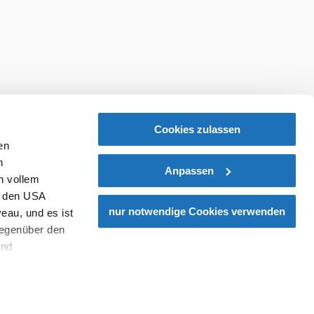
Cookies zulassen
en
h
Anpassen
n vollem
n den USA
nur notwendige Cookies verwenden
eau, und es ist
gegenüber den
und
den Schutz
dass keine
ieter, Endgerät