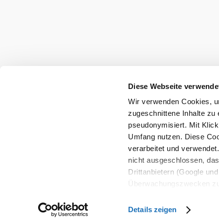
info@wieneralpen.at
Gruppenreisen
Team
LE/LEADER 23-27
Legal Notice
Data protect
Declaration on accessibility
Diese Webseite verwende
Wir verwenden Cookies, um
Copyright © Wiener Alpen in Niederösterreich Touris
zugeschnittene Inhalte zu 
pseudonymisiert. Mit Klic
Umfang nutzen. Diese Cook
verarbeitet und verwendet
nicht ausgeschlossen, da
Drittanbietern (Google und 
Überwachungszwecken zu e
Rechtsschutzmöglichkeite
personenbezogener Daten g
Details zeigen
eindeutige Zuordnung mögli