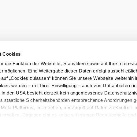
ion
Disclaimer
t Cookies
 die Funktion der Webseite, Statistiken sowie auf Ihre Interess
mus GmbH
ermöglichen. Eine Weitergabe dieser Daten erfolgt ausschließlic
k auf „Cookies zulassen“ können Sie unsere Webseite weiterhin i
ies werden – mit Ihrer Einwilligung – auch von Drittanbietern i
. In den USA besteht derzeit kein angemessenes Datenschutzniv
ss staatliche Sicherheitsbehörden entsprechende Anordnungen 
Meta Platforms, Inc.) treffen, um Zugriff auf Daten zu Kontroll- 
rhalten. Dagegen gibt es keine wirksamen Rechtsbehelfe und
n. Zudem werden von den USA keine geeigneten Garantien für 
ewährt. Wir geben nur Ihre IP-Adresse (in gekürzter Form, so
ch ist) sowie technische Informationen wie Browser, Internetanb