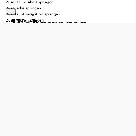
Zum Hauptinhalt springen
Zur Suche springen
Zur Hauptnavigation springen
Wohnwagon
Zum Footer springen
LUNA
Anfrage übermitteln
In Merkliste speichern
Grüß dich, ich bin Luna!
Was brauchst du eigentlich wirklich? Das ist wohl die