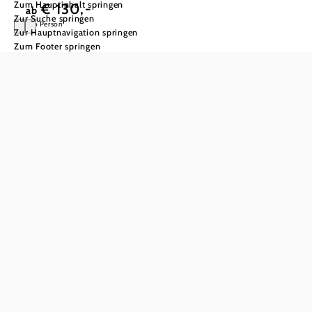
Zum Hauptinhalt springen
€ 130,-
ab
Zur Suche springen
pro Person
Zur Hauptnavigation springen
Zum Footer springen
Schreibzeit am
Mariahilfberg
Schreibzeit für deine eigenen
Bücherträume!
Im Angebot
inkludiert:
2 Übernachtungen mit
Frühstück im