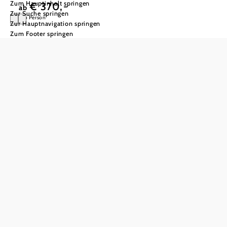
Zum Hauptinhalt springen
€ 370,-
ab
Zur Suche springen
pro Person
Zur Hauptnavigation springen
Zum Footer springen
Bike & Relax
Im Angebot
inkludiert:
2 Nächtigungen
inklusive
Schneeberghof-
Wohlfühlpension
E-Mountainbike
für 1 Tag
mit
Vital Paket
Müsliriegel,
Apfel und