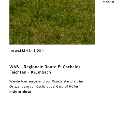
mehr e
©
© Schloss Krumbach
mittel
14,34 km
5:00 h
WAB - Regionale Route E: Gschaidt -
Feichten - Krumbach
Wandertour ausgehend von Wanderstartplatz im
Ortszentrum von Gschaidt bei Gasthof Höller
mehr erfahren