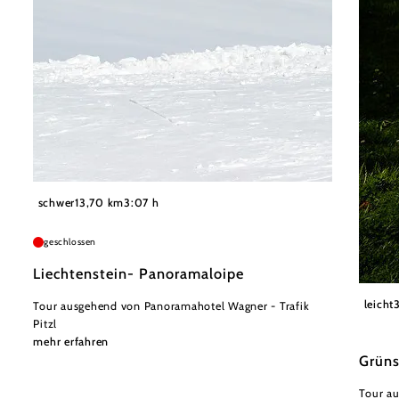
©
Wiener Alpen in Niederösterreich - Semmering Rax
schwer
13,70 km
3:07 h
geschlossen
Liechtenstein- Panoramaloipe
Nieder
leicht
Tour ausgehend von Panoramahotel Wagner - Trafik
Pitzl
mehr erfahren
Grün
Tour au