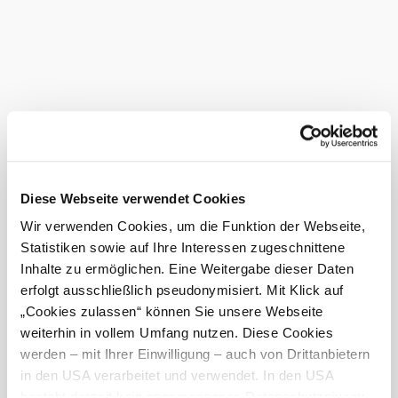
Traditional and modern cuisine are combined here, from
classic meat and fish dishes to vegetarian and vegan
highlights.
There is also a selection of gluten- and lactose-free dishes
on the menu.
Reservations can be made by telephone during opening
hours.
Das aktuelle Wetter in Bad Erlach
Diese Webseite verwendet Cookies
Heute, 08.08.2026
18° bis 29°
Wir verwenden Cookies, um die Funktion der Webseite,
bewölkt
Statistiken sowie auf Ihre Interessen zugeschnittene
Windgeschwindigkeit
2,0 km/h
Inhalte zu ermöglichen. Eine Weitergabe dieser Daten
erfolgt ausschließlich pseudonymisiert. Mit Klick auf
Morgen, 09.08.2026
16° bis 33°
„Cookies zulassen“ können Sie unsere Webseite
weiterhin in vollem Umfang nutzen. Diese Cookies
bewölkt
Windgeschwindigkeit
2,3 km/h
werden – mit Ihrer Einwilligung – auch von Drittanbietern
in den USA verarbeitet und verwendet. In den USA
besteht derzeit kein angemessenes Datenschutzniveau,