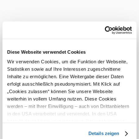
Add to favorites
Das aktuelle Wetter in Kirchschlag in
der Buckligen Welt
Heute, 09.08.2026
14° bis 30°
©
Quelle: Franz Pürrer
bewölkt
Diese Webseite verwendet Cookies
Windgeschwindigkeit
1,6 km/h
Wir verwenden Cookies, um die Funktion der Webseite,
Morgen, 10.08.2026
Statistiken sowie auf Ihre Interessen zugeschnittene
20° bis 34°
Inhalte zu ermöglichen. Eine Weitergabe dieser Daten
Gewitter
erfolgt ausschließlich pseudonymisiert. Mit Klick auf
Windgeschwindigkeit
1,9 km/h
„Cookies zulassen“ können Sie unsere Webseite
weiterhin in vollem Umfang nutzen. Diese Cookies
Discover the area
werden – mit Ihrer Einwilligung – auch von Drittanbietern
in den USA verarbeitet und verwendet. In den USA
Attractions, hotels, tours &amp; more
besteht derzeit kein angemessenes Datenschutzniveau,
und es ist nicht ausgeschlossen, dass staatliche
Search
10 km
20 km
Details zeigen
radius
Sicherheitsbehörden entsprechende Anordnungen