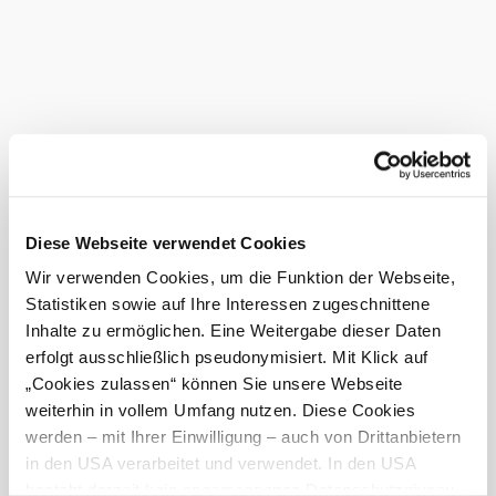
Add to favorites
Enjoy home cooking and home-style specialties at
Gasthaus Kager in Maltern, approx. 5 km from
Hochneukirchen. Johann Kager welcomes you to his cozy
restaurant on the border to Burgenland.
Das aktuelle Wetter in
Hochneukirchen
Heute, 08.08.2026
23° bis 27°
Diese Webseite verwendet Cookies
Wir verwenden Cookies, um die Funktion der Webseite,
bewölkt
Statistiken sowie auf Ihre Interessen zugeschnittene
Windgeschwindigkeit
1,7 km/h
Inhalte zu ermöglichen. Eine Weitergabe dieser Daten
erfolgt ausschließlich pseudonymisiert. Mit Klick auf
Morgen, 09.08.2026
16° bis 29°
„Cookies zulassen“ können Sie unsere Webseite
bewölkt
weiterhin in vollem Umfang nutzen. Diese Cookies
Windgeschwindigkeit
2,1 km/h
werden – mit Ihrer Einwilligung – auch von Drittanbietern
in den USA verarbeitet und verwendet. In den USA
besteht derzeit kein angemessenes Datenschutzniveau,