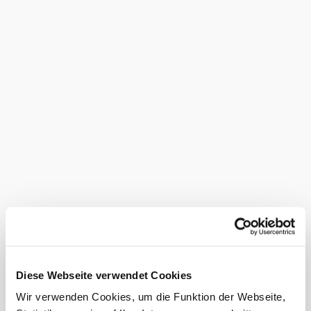
Add to favorites
The Schlosswirtshaus Krumbach
offers well-kept vacation
apartments in an idyllic location in
the middle of the forest.
With up to 80 m2 of living space and top furnishings, they
are ideal for up to four people. The apartments have a
living room with satellite TV and fireplace, a bedroom
with double bed, another bedroom with sofa bed and
satellite TV, a fully equipped kitchen and a bathroom with
bath/shower and infrared cabin. A parking space and a
secure e-bike garage are also available. The daily rate
including breakfast is € 160.00 for two people and €
270.00 for four people. Towels, bed linen and slippers are
included in the price. A special highlight is the "Stüberl",
which can be used on request. A virtual 3D tour of the
apartments is available online to get a first impression.
Diese Webseite verwendet Cookies
Capacity
Wir verwenden Cookies, um die Funktion der Webseite,