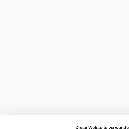
null
Urlaubsservice
Haben Sie Fragen? Wir helfen Ihnen gerne w
+43 2622 78960
erlebnisregion@buckligewelt.at
View all accommodations
View all towns
Diese Webseite verwende