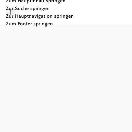
Zum Hauptinhalt springen
Zur Suche springen
Zur Hauptnavigation springen
Grüner To
Zum Footer springen
BMAW und
OeHT starten
Grünen