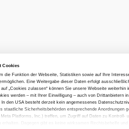
Prospektbest
aftungsausschluss
t Cookies
 die Funktion der Webseite, Statistiken sowie auf Ihre Interess
mus GmbH
ermöglichen. Eine Weitergabe dieser Daten erfolgt ausschließlic
k auf „Cookies zulassen“ können Sie unsere Webseite weiterhin i
ies werden – mit Ihrer Einwilligung – auch von Drittanbietern i
. In den USA besteht derzeit kein angemessenes Datenschutzniv
ss staatliche Sicherheitsbehörden entsprechende Anordnungen 
Meta Platforms, Inc.) treffen, um Zugriff auf Daten zu Kontroll- 
rhalten. Dagegen gibt es keine wirksamen Rechtsbehelfe und