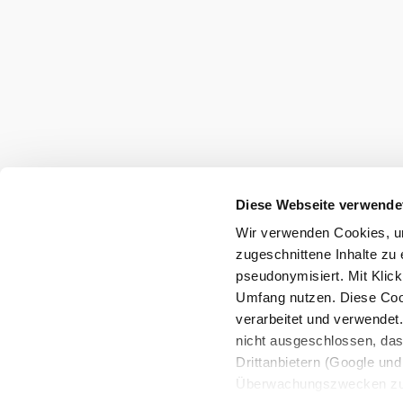
+43 2622 78960
info@wieneralpen.at
Alle Orte
Gruppenreisen
Team
B2B
Presse
LE/LEADER 23-27
Impressum
Datenschutz
H
Barrierefreiheit
Diese Webseite verwende
Wir verwenden Cookies, um
Copyright © Wiener Alpen in Niederösterreich Touris
zugeschnittene Inhalte zu 
pseudonymisiert. Mit Klic
Umfang nutzen. Diese Cook
verarbeitet und verwendet
nicht ausgeschlossen, da
Drittanbietern (Google und 
Überwachungszwecken zu e