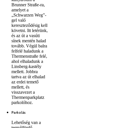
Brunner Straße-ra,
amelyet a
„Schwarzen Weg”-
gel való
kereszteződésig kell
követni. Itt letérünk,
és az út a vasúti
sínek mentén halad
tovább. Végül balra
felfelé haladunk a
Thermenstraße felé,
ahol elhaladunk a
Linsberg-kastély
mellett. Jobbra
tartva az út elhalad
az erdei temető
mellett, és
visszavezet a
Thermenparkplatz
parkolóhoz.
Parkolás
Lehetőség van a
termálfürdő