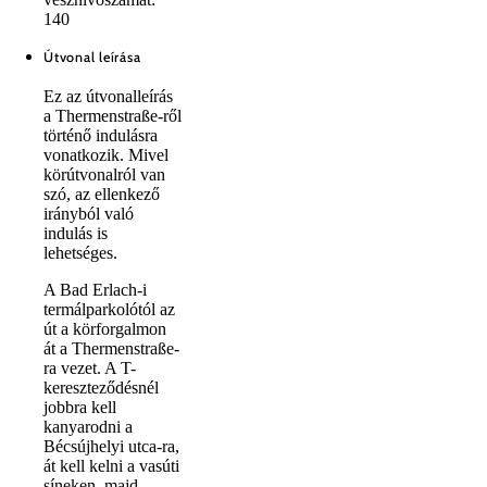
140
Útvonal leírása
Ez az útvonalleírás
a Thermenstraße-ről
történő indulásra
vonatkozik. Mivel
körútvonalról van
szó, az ellenkező
irányból való
indulás is
lehetséges.
A Bad Erlach-i
termálparkolótól az
út a körforgalmon
át a Thermenstraße-
ra vezet. A T-
kereszteződésnél
jobbra kell
kanyarodni a
Bécsújhelyi utca-ra,
át kell kelni a vasúti
síneken, majd