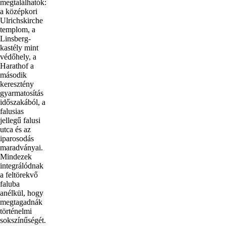
megtalálhatók:
a középkori
Ulrichskirche
templom, a
Linsberg-
kastély mint
védőhely, a
Harathof a
második
keresztény
gyarmatosítás
időszakából, a
falusias
jellegű falusi
utca és az
iparosodás
maradványai.
Mindezek
integrálódnak
a feltörekvő
faluba
anélkül, hogy
megtagadnák
történelmi
sokszínűségét.