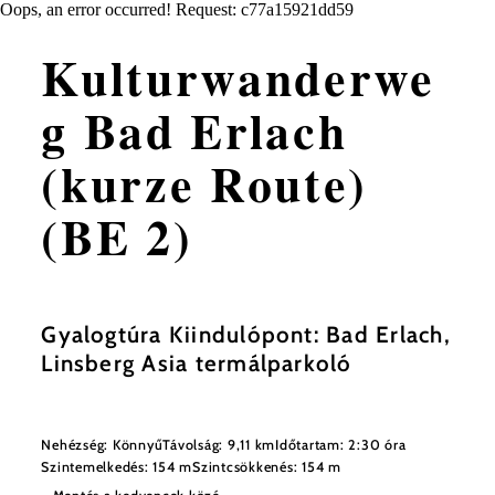
Oops, an error occurred! Request: c77a15921dd59
Kulturwanderwe
g Bad Erlach
(kurze Route)
(BE 2)
Gyalogtúra Kiindulópont: Bad Erlach,
Linsberg Asia termálparkoló
Nehézség: Könnyű
Távolság: 9,11 km
Időtartam: 2:30 óra
Szintemelkedés: 154 m
Szintcsökkenés: 154 m