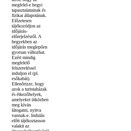
megfelel-e hegyi
tapasztalatainak és
fizikai állapotának.
Előzetesen
tájékozódjon az
időjárás-
előrejelzésről. A
hegyekben az
időjárás meglepően
gyorsan változhat.
Ezért mindig
megfelelő
felszereléssel
induljon el (pl.
esőkabát).
Ellenőrizze, hogy
azok a turistaházak
és étkezőhelyek,
amelyeket útközben
meg kíván
látogatni, nyitva
vannak-e. Indulás
előtt tájékoztasson
valakit az