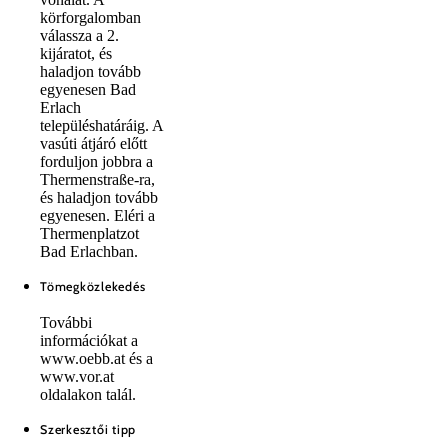
körforgalomban
válassza a 2.
kijáratot, és
haladjon tovább
egyenesen Bad
Erlach
településhatáráig. A
vasúti átjáró előtt
forduljon jobbra a
Thermenstraße-ra,
és haladjon tovább
egyenesen. Eléri a
Thermenplatzot
Bad Erlachban.
Tömegközlekedés
További
információkat a
www.oebb.at és a
www.vor.at
oldalakon talál.
Szerkesztői tipp