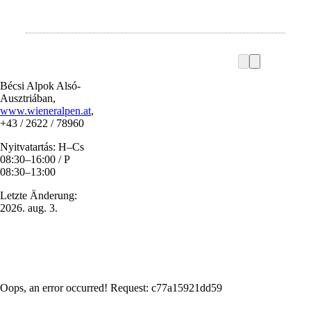
Bécsi Alpok Alsó-
Ausztriában,
www.wieneralpen.at
,
+43 / 2622 / 78960
Nyitvatartás: H–Cs
08:30–16:00 / P
08:30–13:00
Letzte Änderung:
2026. aug. 3.
Oops, an error occurred! Request: c77a15921dd59