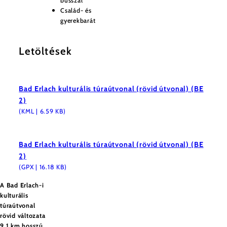
busszal
Család- és
gyerekbarát
Letöltések
Bad Erlach kulturális túraútvonal (rövid útvonal) (BE
2)
(KML | 6.59 KB)
Bad Erlach kulturális túraútvonal (rövid útvonal) (BE
2)
(GPX | 16.18 KB)
A Bad Erlach-i
kulturális
túraútvonal
rövid változata
9,1 km hosszú,