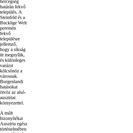
hercegség
határán fekvő
település. A
Steinfeld és a
Bucklige Welt
peremén
fekvő
településre
jellemző,
hogy a síkság
itt megnyílik,
és különleges
varázst
kölcsönöz a
városnak.
Burgenlandi
hatásokat
ötvöz az alsó-
ausztriai
környezettel.
A múlt
bizonyítékai
Ausztria egész
történelmében