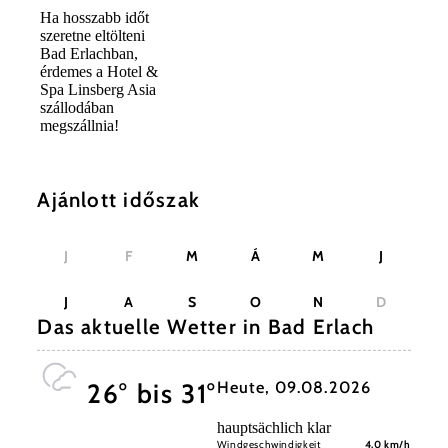
Ha hosszabb időt
szeretne eltölteni
Bad Erlachban,
érdemes a Hotel &
Spa Linsberg Asia
szállodában
megszállnia!
Ajánlott időszak
J
F
M
Á
M
J
J
A
S
O
N
D
Das aktuelle Wetter in Bad Erlach
Heute, 09.08.2026
26° bis 31°
hauptsächlich klar
Windgeschwindigkeit
4,0 km/h