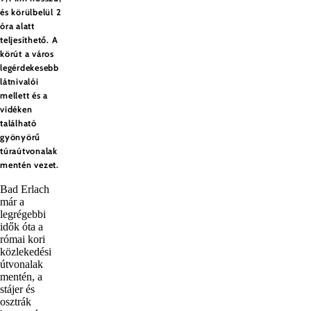
és körülbelül 2
óra alatt
teljesíthető. A
körút a város
legérdekesebb
látnivalói
mellett és a
vidéken
található
gyönyörű
túraútvonalak
mentén vezet.
Bad Erlach
már a
legrégebbi
idők óta a
római kori
közlekedési
útvonalak
mentén, a
stájer és
osztrák