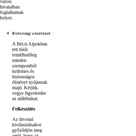
városi
hivatalban
foglalhatnak
helyet.
Biztonsági utasítások
A Bécsi Alpokban
tett túrái
remélhetőleg
minden
szempontból
kellemes és
biztonságos
élményt nyújtanak
majd. Kérjük,
vegye figyelembe
az alábbiakat:
Felkészülés
Az útvonal
kiválasztásakor
győződjön meg
arról, hogy az