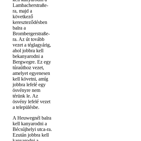
Lambacherstraße-
ra, majd a
következő
kereszteződésben
balra a
Brombergerstraße-
ra. Az út tovább
vezet a téglagyárig,
ahol jobbra kell
bekanyarodni a
Bergwegre. Ez egy
túraúthoz vezet,
amelyet egyenesen
kell követni, amíg
jobbra lefelé egy
ösvényre nem
térünk le. Az
ösvény lefelé vezet
a településbe.
A Heuwegnél balra
kell kanyarodni a
Bécsújhelyi utca-ra.
Ezután jobbra kell
kanyarodni a