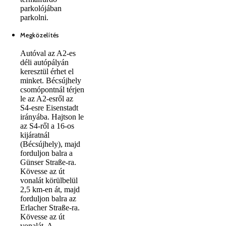
parkolójában
parkolni.
Megközelítés
Autóval az A2-es
déli autópályán
keresztül érhet el
minket. Bécsújhely
csomópontnál térjen
le az A2-esről az
S4-esre Eisenstadt
irányába. Hajtson le
az S4-ről a 16-os
kijáratnál
(Bécsújhely), majd
forduljon balra a
Günser Straße-ra.
Kövesse az út
vonalát körülbelül
2,5 km-en át, majd
forduljon balra az
Erlacher Straße-ra.
Kövesse az út
vonalát. A