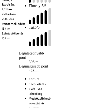
Távolság:
Élmény:
5/6
9,11 km
Időtartam:
2:30 óra
Szintemelkedés:
Táj:
5/6
154 m
Szintcsökkenés:
154 m
Legalacsonyabb
pont
306 m
Legmagasabb pont
428 m
Körtúra
Szép kilátás
Evés-ivás
lehetőség
Megközelíthető
vonattal és