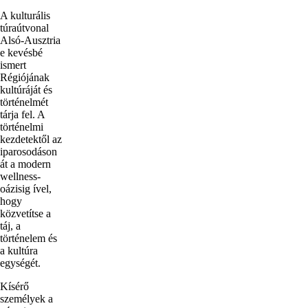
A kulturális
túraútvonal
Alsó-Ausztria
e kevésbé
ismert
Régiójának
kultúráját és
történelmét
tárja fel. A
történelmi
kezdetektől az
iparosodáson
át a modern
wellness-
oázisig ível,
hogy
közvetítse a
táj, a
történelem és
a kultúra
egységét.
Kísérő
személyek a