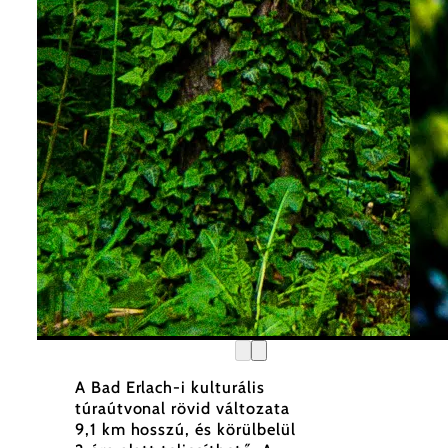
©
Marktgemeinde Bad Erlach, Harald Wrede
Markt
A Bad Erlach-i kulturális
túraútvonal rövid változata
9,1 km hosszú, és körülbelül