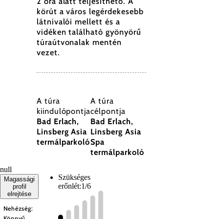
2 óra alatt teljesíthető. A
körút a város legérdekesebb
látnivalói mellett és a
vidéken található gyönyörű
túraútvonalak mentén
vezet.
A túra
A túra
kiindulópontja
célpontja
Bad Erlach,
Bad Erlach,
Linsberg Asia
Linsberg Asia
termálparkoló
Spa
termálparkoló
null
Szükséges
Magassági
erőnlét:
1/6
profil
elrejtése
Nehézség:
Könnyű