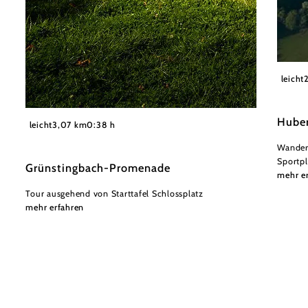
©Gemei
leicht
©
Huber
Niederösterreich Werbung/Robert Herbst
leicht
3,07 km
0:38 h
Wandert
Sportpl
Grünstingbach-Promenade
mehr e
Tour ausgehend von Starttafel Schlossplatz
mehr erfahren