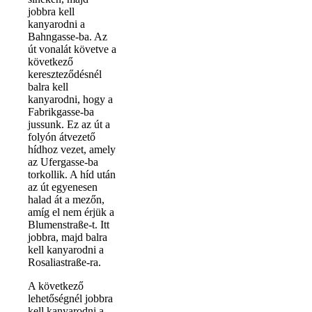
jobbra kell
kanyarodni a
Bahngasse-ba. Az
út vonalát követve a
következő
kereszteződésnél
balra kell
kanyarodni, hogy a
Fabrikgasse-ba
jussunk. Ez az út a
folyón átvezető
hídhoz vezet, amely
az Ufergasse-ba
torkollik. A híd után
az út egyenesen
halad át a mezőn,
amíg el nem érjük a
Blumenstraße-t. Itt
jobbra, majd balra
kell kanyarodni a
Rosaliastraße-ra.
A következő
lehetőségnél jobbra
kell kanyarodni a