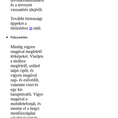
útvonalválasztásáról
és a tervezett
visszatérés idejéről.
További biztonsági
tippeket a
túrázáshoz
itt
talál.
Felszerelés
Mindig vigyen
magával megfelelő
térképeket. Viseljen
a túrához
megfelelő, szilárd
talpú cipőt, és
vigyen magával
nap- és esővédőt,
valamint vizet és
egy kis
harapnivalót. Vigye
magával a
mobiltelefonját, és
mentse el a hegyi
mentőszolgálat
vészhívószámát: