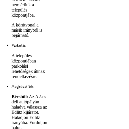
nem érünk a
település
központjába.
A körútvonal a
másik irányból is
bejárható.
Parkolás
A település
központjában
parkolási
lehetőségek állnak
rendelkezésre.
Megközelítés
Bécsből:
Az A2-es
déli autópályán
haladva válassza az
Edlitz kijáratot.
Haladjon Edlitz
irányába. Forduljon
balra a