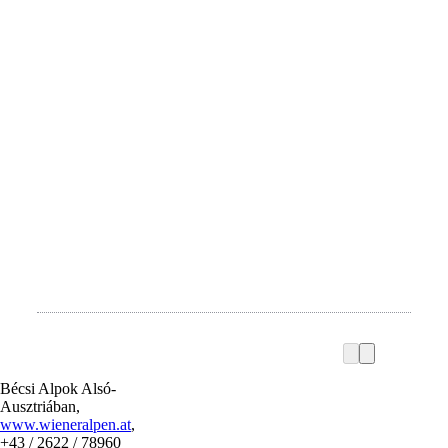
Bécsi Alpok Alsó-
Ausztriában,
www.wieneralpen.at
,
+43 / 2622 / 78960