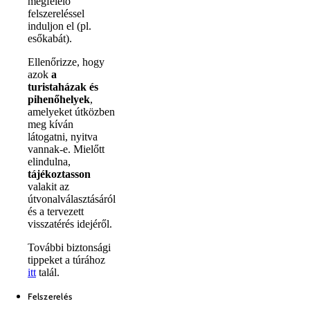
megfelelő
felszereléssel
induljon el (pl.
esőkabát).
Ellenőrizze, hogy
azok
a
turistaházak és
pihenőhelyek
,
amelyeket útközben
meg kíván
látogatni, nyitva
vannak-e. Mielőtt
elindulna,
tájékoztasson
valakit az
útvonalválasztásáról
és a tervezett
visszatérés idejéről.
További biztonsági
tippeket a túrához
itt
talál.
Felszerelés