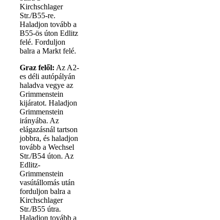
Kirchschlager
Str./B55-re.
Haladjon tovább a
B55-ös úton Edlitz
felé. Forduljon
balra a Markt felé.
Graz felől:
Az A2-
es déli autópályán
haladva vegye az
Grimmenstein
kijáratot. Haladjon
Grimmenstein
irányába. Az
elágazásnál tartson
jobbra, és haladjon
tovább a Wechsel
Str./B54 úton. Az
Edlitz-
Grimmenstein
vasútállomás után
forduljon balra a
Kirchschlager
Str./B55 útra.
Haladjon tovább a