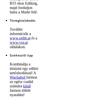
B55 úton Edlitzig,
majd forduljon
balra a Markt felé.
Tömegközlekedés
További
információk a
www.oebb.at
és a
www.vor.at
oldalakon.
Szerkesztői tipp
Kombinálja a
túrázást egy edlitzi
tartózkodással! A
Wachahof
farmon
az egész család
számára
kínál
farmon töltött
nyaralást!