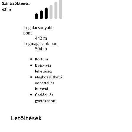
Szintcsökkenés:
63 m
Legalacsonyabb
pont
442 m
Legmagasabb pont
504 m
Körtúra
Evés-ivás
lehetőség
Megközelíthető
vonattal és
busszal
Család- és
gyerekbarát
Letöltések