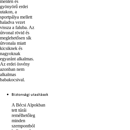
mentén és
gyönyörű erdei
utakon, a
sportpálya mellett
haladva vezet
vissza a faluba. Az
útvonal rövid és
meglehetősen sík
útvonala miatt
kicsiknek és
nagyoknak
egyaránt alkalmas.
Az erdei ösvény
azonban nem
alkalmas
babakocsival.
Biztonsági utasítások
A Bécsi Alpokban
tett túrái
remélhetőleg
minden
szempontból