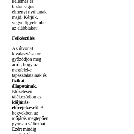
kellemes és
biztonságos
élményt nyújtanak
majd. Kérjük,
vegye figyelembe
az alábbiakat:
Felkészülés
Az útvonal
kiválasztásakor
győződjön meg
arról, hogy az
megfelel-e
tapasztalatainak és
fizikai
állapotának
.
Előzetesen
tájékozódjon az
időjárás-
előrejelzésr
ől. A
hegyekben az
időjárás meglepően
gyorsan változhat.
Ezért mindig