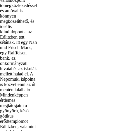
városközpont
tömegközlekedéssel
és autóval is
könnyen
megközelíthető, és
ideális
kiindulópontja az
Edlitzben tett
sétának. Itt egy Nah
und Frisch Mark,
egy Raiffeisen
bank, az
önkormányzati
hivatal és az iskolák
mellett halad el. A
Nepomuki kápolna
is közvetlenül az út
mentén található.
Mindenképpen
érdemes
meglátogatni a
gyönyörű, késő
gótikus
erődtemplomot
Edlitzben, valamint