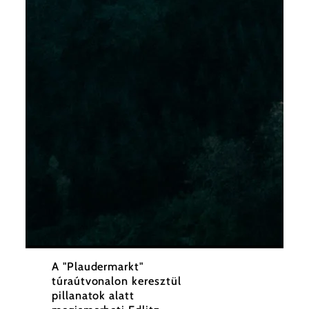
©
Wiener Alpen, Roman Königshofer Photography
A "Plaudermarkt"
túraútvonalon keresztül
pillanatok alatt