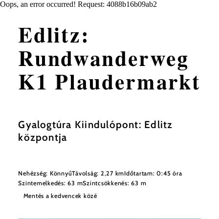
Oops, an error occurred! Request: 4088b16b09ab2
Edlitz:
Rundwanderweg
K1 Plaudermarkt
Gyalogtúra Kiindulópont: Edlitz
központja
Nehézség: Könnyű
Távolság: 2,27 km
Időtartam: 0:45 óra
Szintemelkedés: 63 m
Szintcsökkenés: 63 m
Mentés a kedvencek közé