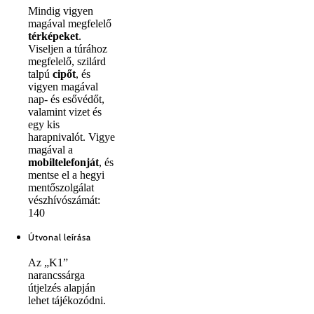
Mindig vigyen
magával megfelelő
térképeket
.
Viseljen a túrához
megfelelő, szilárd
talpú
cipőt
, és
vigyen magával
nap- és esővédőt,
valamint vizet és
egy kis
harapnivalót. Vigye
magával a
mobiltelefonját
, és
mentse el a hegyi
mentőszolgálat
vészhívószámát:
140
Útvonal leírása
Az „K1”
narancssárga
útjelzés alapján
lehet tájékozódni.