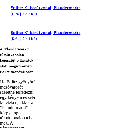
Edlitz: K1 körútvonal, Plaudermarkt
(GPX | 5.82 KB)
Edlitz: K1 körútvonal, Plaudermarkt
(KML | 2.44 KB)
A "Plaudermarkt"
túraútvonalon
keresztül pillanatok
alatt megismerheti
Edlitz mezővárosát.
Ha Edlitz gyönyörű
mezővárosát
szeretné felfedezni
egy kényelmes séta
keretében, akkor a
"Plaudermarkt"
körgyalogos
túraútvonalon teheti
meg. A