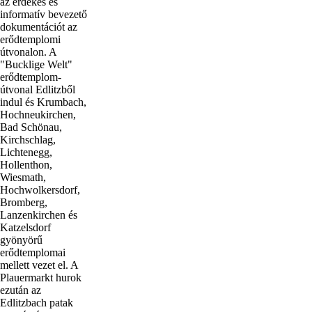
az érdekes és
informatív bevezető
dokumentációt az
erődtemplomi
útvonalon. A
"Bucklige Welt"
erődtemplom-
útvonal Edlitzből
indul és Krumbach,
Hochneukirchen,
Bad Schönau,
Kirchschlag,
Lichtenegg,
Hollenthon,
Wiesmath,
Hochwolkersdorf,
Bromberg,
Lanzenkirchen és
Katzelsdorf
gyönyörű
erődtemplomai
mellett vezet el. A
Plauermarkt hurok
ezután az
Edlitzbach patak