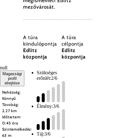
megismerheti Edlitz
mezővárosát.
A túra
A túra
kiindulópontja
célpontja
Edlitz
Edlitz
központja
központja
null
Szükséges
Magassági
erőnlét:
2/6
profil
elrejtése
Nehézség:
Könnyű
Távolság:
Élmény:
3/6
2,27 km
Időtartam:
0:45 óra
Szintemelkedés:
Táj:
3/6
63 m