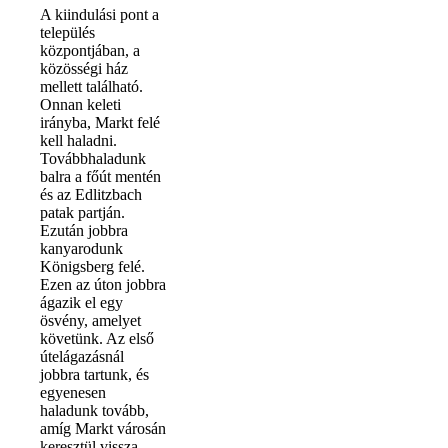
A kiindulási pont a
település
központjában, a
közösségi ház
mellett található.
Onnan keleti
irányba, Markt felé
kell haladni.
Továbbhaladunk
balra a főút mentén
és az Edlitzbach
patak partján.
Ezután jobbra
kanyarodunk
Königsberg felé.
Ezen az úton jobbra
ágazik el egy
ösvény, amelyet
követünk. Az első
útelágazásnál
jobbra tartunk, és
egyenesen
haladunk tovább,
amíg Markt városán
keresztül vissza