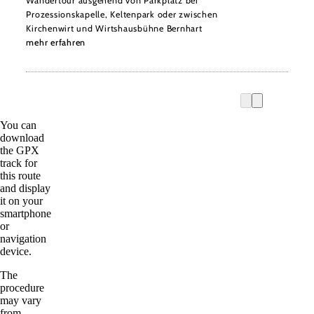
Wandertour ausgehend von Parkplatz bei
Prozessionskapelle, Keltenpark oder zwischen
Kirchenwirt und Wirtshausbühne Bernhart
mehr erfahren
You can
download
the GPX
track for
this route
and display
it on your
smartphone
or
navigation
device.
The
procedure
may vary
from