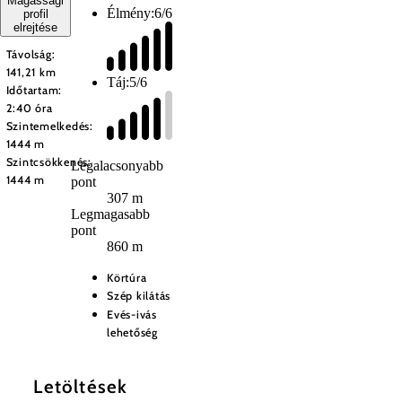
Magassági
Élmény:
6/6
profil
elrejtése
Távolság:
141,21 km
Táj:
5/6
Időtartam:
2:40 óra
Szintemelkedés:
1444 m
Szintcsökkenés:
Legalacsonyabb
1444 m
pont
307 m
Legmagasabb
pont
860 m
Körtúra
Szép kilátás
Evés-ivás
lehetőség
Letöltések