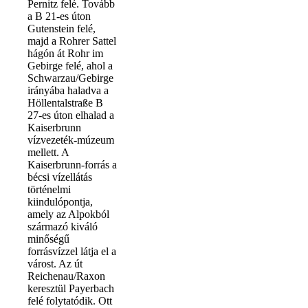
Pernitz felé. Tovább
a B 21-es úton
Gutenstein felé,
majd a Rohrer Sattel
hágón át Rohr im
Gebirge felé, ahol a
Schwarzau/Gebirge
irányába haladva a
Höllentalstraße B
27-es úton elhalad a
Kaiserbrunn
vízvezeték-múzeum
mellett. A
Kaiserbrunn-forrás a
bécsi vízellátás
történelmi
kiindulópontja,
amely az Alpokból
származó kiváló
minőségű
forrásvízzel látja el a
várost. Az út
Reichenau/Raxon
keresztül Payerbach
felé folytatódik. Ott