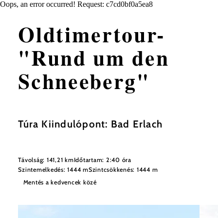
Oops, an error occurred! Request: c7cd0bf0a5ea8
Oldtimertour-
"Rund um den
Schneeberg"
Túra Kiindulópont: Bad Erlach
Távolság: 141,21 km
Időtartam: 2:40 óra
Szintemelkedés: 1444 m
Szintcsökkenés: 1444 m
Mentés a kedvencek közé