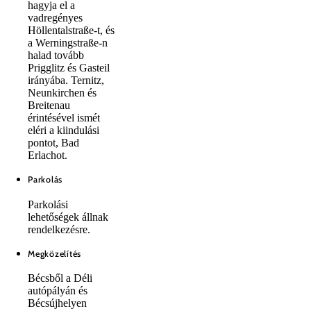
hagyja el a
vadregényes
Höllentalstraße-t, és
a Werningstraße-n
halad tovább
Prigglitz és Gasteil
irányába. Ternitz,
Neunkirchen és
Breitenau
érintésével ismét
eléri a kiindulási
pontot, Bad
Erlachot.
Parkolás
Parkolási
lehetőségek állnak
rendelkezésre.
Megközelítés
Bécsből a Déli
autópályán és
Bécsújhelyen