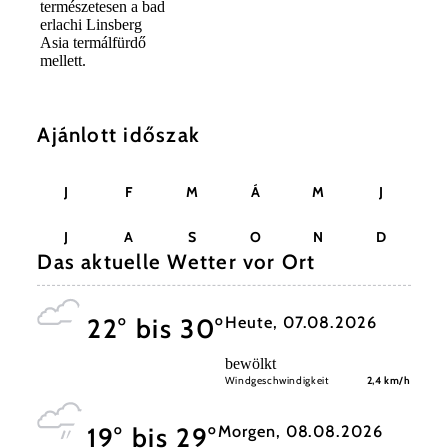
természetesen a bad
erlachi Linsberg
Asia termálfürdő
mellett.
Ajánlott időszak
J
F
M
Á
M
J
J
A
S
O
N
D
Das aktuelle Wetter vor Ort
Heute, 07.08.2026
22° bis 30°
bewölkt
Windgeschwindigkeit
2,4 km/h
Morgen, 08.08.2026
19° bis 29°