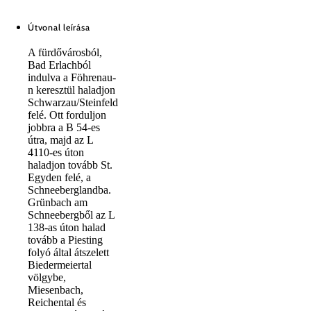
Útvonal leírása
A fürdővárosból,
Bad Erlachból
indulva a Föhrenau-
n keresztül haladjon
Schwarzau/Steinfeld
felé. Ott forduljon
jobbra a B 54-es
útra, majd az L
4110-es úton
haladjon tovább St.
Egyden felé, a
Schneeberglandba.
Grünbach am
Schneebergből az L
138-as úton halad
tovább a Piesting
folyó által átszelett
Biedermeiertal
völgybe,
Miesenbach,
Reichental és