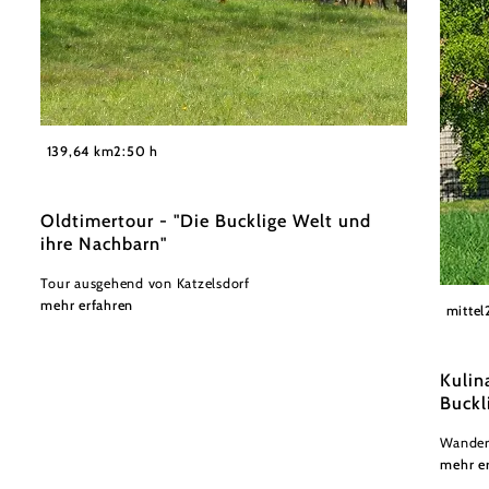
©
Wiener Alpen in Niederösterreich
139,64 km
2:50 h
Oldtimertour - "Die Bucklige Welt und
ihre Nachbarn"
Tour ausgehend von Katzelsdorf
Wiener
mehr erfahren
mittel
Kulin
Buckl
Wander
mehr e