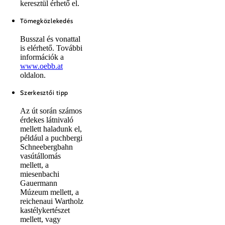
keresztül érhető el.
Tömegközlekedés
Busszal és vonattal
is elérhető. További
információk a
www.oebb.at
oldalon.
Szerkesztői tipp
Az út során számos
érdekes látnivaló
mellett haladunk el,
például a puchbergi
Schneebergbahn
vasútállomás
mellett, a
miesenbachi
Gauermann
Múzeum mellett, a
reichenaui Wartholz
kastélykertészet
mellett, vagy