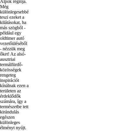
Alpok régiója.
Még
különlegesebbé
teszi ezeket a
kilátásokat, ha
más szögből -
például egy
oldtimer autó
vezetőüléséből
- nézzük meg
őket! Az alsó-
ausztriai
termálfürdő-
közösségek
rengeteg
inspirációt
kínálnak ezen a
területen az
érdeklődők
számára, így a
természetbe tett
kirándulás
egészen
különleges
élményt nyújt.