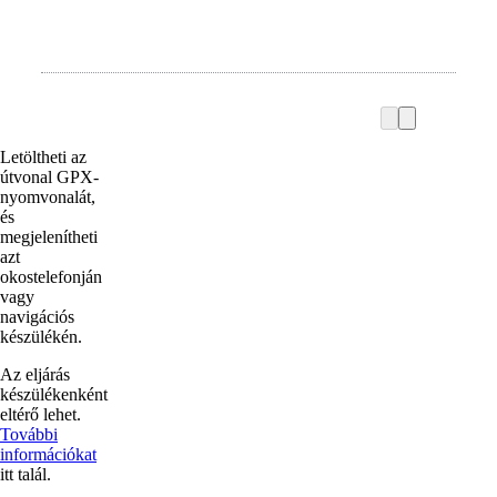
Letöltheti az
útvonal GPX-
nyomvonalát,
és
megjelenítheti
azt
okostelefonján
vagy
navigációs
készülékén.
Az eljárás
készülékenként
eltérő lehet.
További
információkat
itt talál.