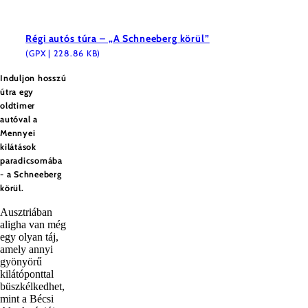
Régi autós túra – „A Schneeberg körül”
(GPX | 228.86 KB)
Induljon hosszú
útra egy
oldtimer
autóval a
Mennyei
kilátások
paradicsomába
- a Schneeberg
körül.
Ausztriában
aligha van még
egy olyan táj,
amely annyi
gyönyörű
kilátóponttal
büszkélkedhet,
mint a Bécsi