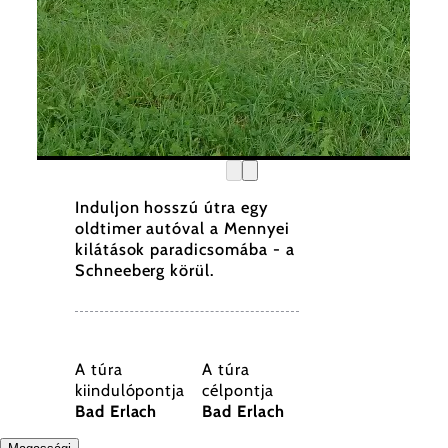
©
Wiener Alpen in Niederösterreich
Induljon hosszú útra egy
oldtimer autóval a Mennyei
kilátások paradicsomába - a
Schneeberg körül.
A túra
A túra
kiindulópontja
célpontja
Bad Erlach
Bad Erlach