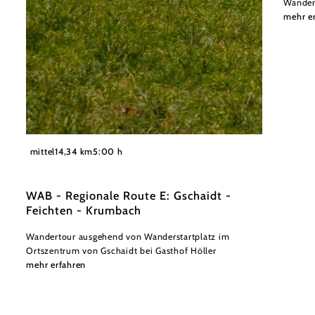
Wander
mehr e
©
© Schloss Krumbach
mittel
14,34 km
5:00 h
WAB - Regionale Route E: Gschaidt -
Feichten - Krumbach
Wandertour ausgehend von Wanderstartplatz im
Ortszentrum von Gschaidt bei Gasthof Höller
mehr erfahren