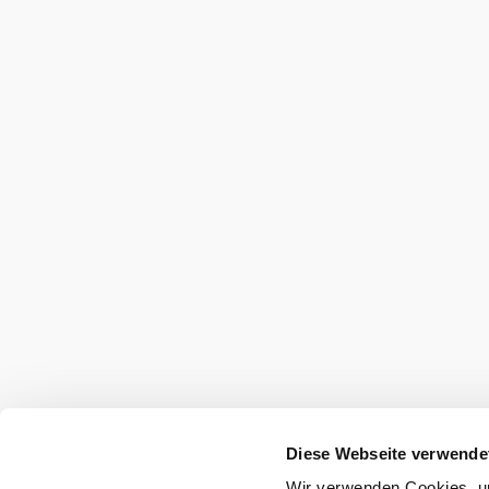
Urlaubsservice
Haben Sie Fragen? Wir helfen Ihnen gerne w
+43 2622 78960
erlebnisregion@buckligewelt.at
View all accommodations
View all towns
Diese Webseite verwende
Wir verwenden Cookies, um
Copyright © Verein Tourismus Bucklige Welt