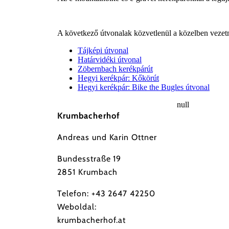
A következő útvonalak közvetlenül a közelben vezetn
Tájképi útvonal
Határvidéki útvonal
Zöbernbach kerékpárút
Hegyi kerékpár: Kőkörút
Hegyi kerékpár: Bike the Bugles útvonal
null
Krumbacherhof
Andreas und Karin Ottner
Bundesstraße 19
2851 Krumbach
Telefon:
+43 2647 42250
Weboldal:
krumbacherhof.at