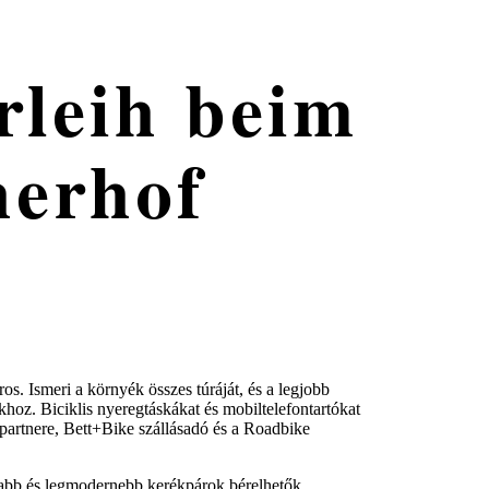
rleih beim
erhof
s. Ismeri a környék összes túráját, és a legjobb
khoz. Biciklis nyeregtáskákat és mobiltelefontartókat
partnere, Bett+Bike szállásadó és a Roadbike
jabb és legmodernebb kerékpárok bérelhetők.