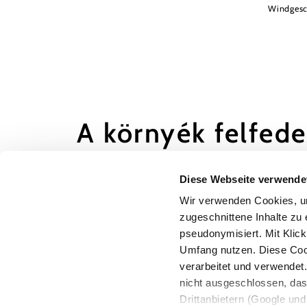
Windgesc
A környék felfed
Kirándulóhelyek, szállodák, túrák és még s
Diese Webseite verwende
Keresési
10 km
20 km
Wir verwenden Cookies, um
sugár
zugeschnittene Inhalte zu 
pseudonymisiert. Mit Klic
null
Umfang nutzen. Diese Cook
verarbeitet und verwendet
nicht ausgeschlossen, da
Drittanbietern (Google und 