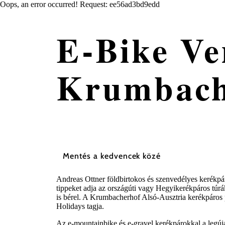
Oops, an error occurred! Request: ee56ad3bd9edd
E-Bike Ve
Krumbach
Mentés a kedvencek közé
Andreas Ottner földbirtokos és szenvedélyes kerékpáro
tippeket adja az országúti vagy Hegyikerékpáros túrá
is bérel. A Krumbacherhof Alsó-Ausztria kerékpáros 
Holidays tagja.
Az e-mountainbike és e-gravel kerékpárokkal a legú