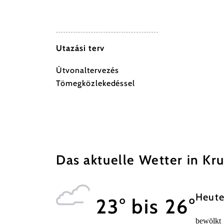
Utazási terv
Útvonaltervezés
Tömegközlekedéssel
Das aktuelle Wetter in K
Heute
23° bis 26°
bewölkt