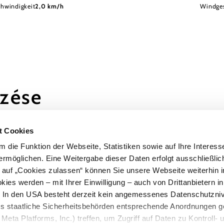
hwindigkeit
2,0 km/h
Windges
ezése
ok más
t Cookies
 die Funktion der Webseite, Statistiken sowie auf Ihre Interess
ermöglichen. Eine Weitergabe dieser Daten erfolgt ausschließlic
k auf „Cookies zulassen“ können Sie unsere Webseite weiterhin i
ies werden – mit Ihrer Einwilligung – auch von Drittanbietern i
. In den USA besteht derzeit kein angemessenes Datenschutzniv
ss staatliche Sicherheitsbehörden entsprechende Anordnungen 
Meta Platforms, Inc.) treffen, um Zugriff auf Daten zu Kontroll- 