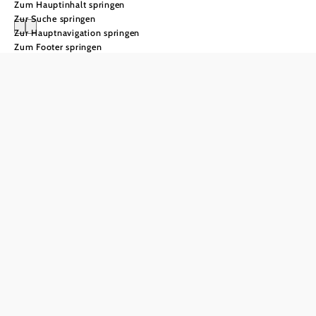
Zum Hauptinhalt springen
Zur Suche springen
Zur Hauptnavigation springen
Zum Footer springen
Wandern im
Winter
Mit & ohne
Schnee:
anspruchsvolle