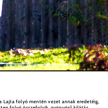
 a Lajta folyó mentén vezet annak eredetéig,
tten folyó összefolyik, gyönyörű kilátás