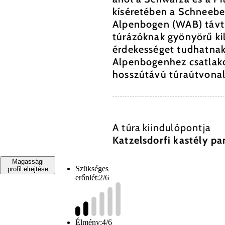
kíséretében a Schneeber
Alpenbogen (WAB) távtú
túrázóknak gyönyörű kil
érdekességet tudhatnak 
Alpenbogenhez csatlako
hosszútávú túraútvona
A túra kiindulópontja
Katzelsdorfi kastély pa
Magassági
Szükséges
profil elrejtése
erőnlét:
2/6
Élmény:
4/6