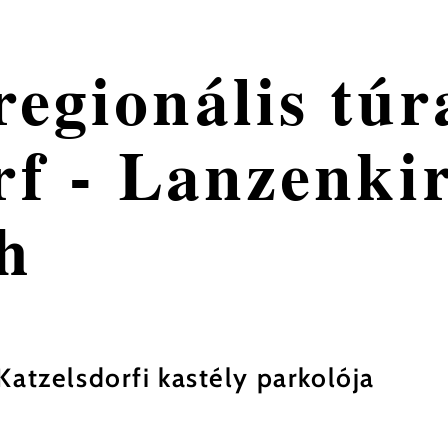
egionális túr
rf - Lanzenki
h
Katzelsdorfi kastély parkolója