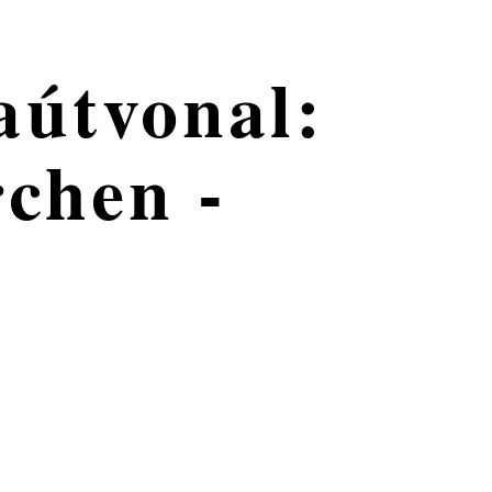
aútvonal:
rchen -