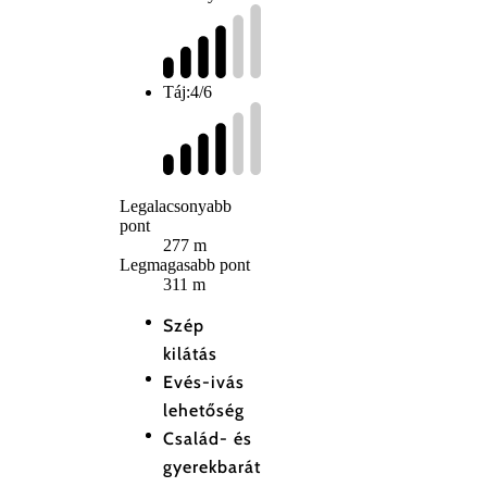
Táj:
4/6
Legalacsonyabb
pont
277 m
Legmagasabb pont
311 m
Szép
kilátás
Evés-ivás
lehetőség
Család- és
gyerekbarát