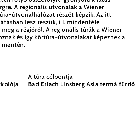
gre. A regionális útvonalak a Wiener
ra-útvonalhálózat részét képzik. Az itt
átásban lesz részük, ill. mindenféle
meg a régióról. A regionális túrák a Wiener
znak és így körtúra-útvonalakat képeznek a
l mentén.
A túra célpontja
rkolója
Bad Erlach Linsberg Asia termálfürdő