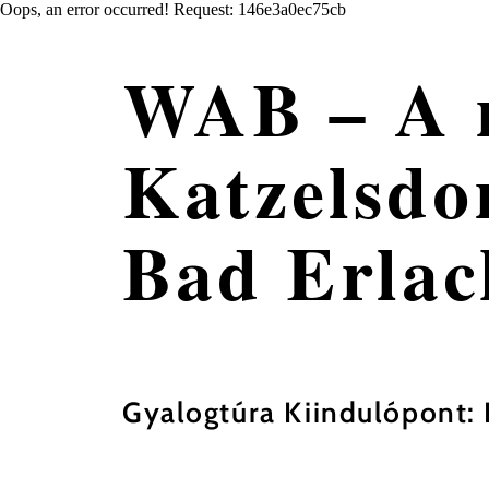
Oops, an error occurred! Request: 146e3a0ec75cb
WAB – A r
Katzelsdo
Bad Erlac
Gyalogtúra Kiindulópont: 