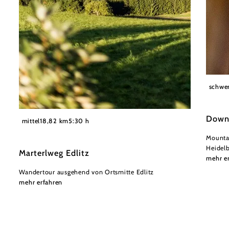
Wexl Tr
schwe
©
Downh
Wiener Alpen
mittel
18,82 km
5:30 h
Mountai
Heidel
Marterlweg Edlitz
mehr e
Wandertour ausgehend von Ortsmitte Edlitz
mehr erfahren