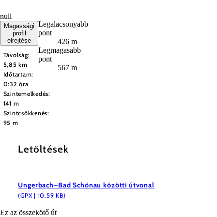
null
Legalacsonyabb
Magassági
pont
profil
elrejtése
426 m
Legmagasabb
Távolság:
pont
5,85 km
567 m
Időtartam:
0:32 óra
Szintemelkedés:
141 m
Szintcsökkenés:
95 m
Letöltések
Ungerbach–Bad Schönau közötti útvonal
(GPX | 10.59 KB)
Ez az összekötő út