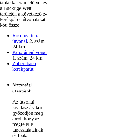
táblákkal van jelölve, és
a Bucklige Welt
területén a következő e-
kerékpáros útvonalakat
köti össze:
Rosengarten-
útvonal
, 2. szám,
24 km
Panorámaútvonal
,
1. szám, 24 km
Zöbernbach
kerékpárút
Biztonsági
utasítások
Az útvonal
kiválasztásakor
győződjön meg
arról, hogy az
megfelel-e
tapasztalatainak
és fizikai