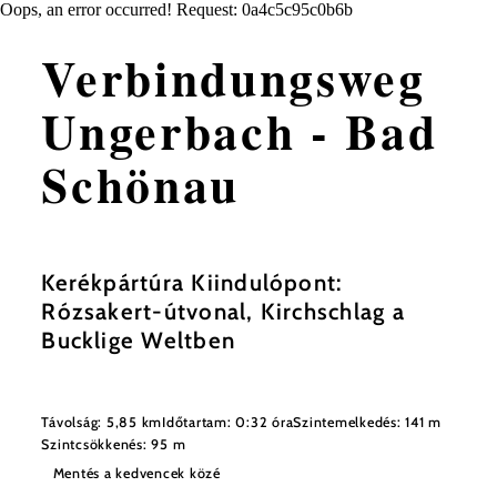
Oops, an error occurred! Request: 0a4c5c95c0b6b
Verbindungsweg
Ungerbach - Bad
Schönau
Kerékpártúra Kiindulópont:
Rózsakert-útvonal, Kirchschlag a
Bucklige Weltben
Távolság: 5,85 km
Időtartam: 0:32 óra
Szintemelkedés: 141 m
Szintcsökkenés: 95 m
Mentés a kedvencek közé