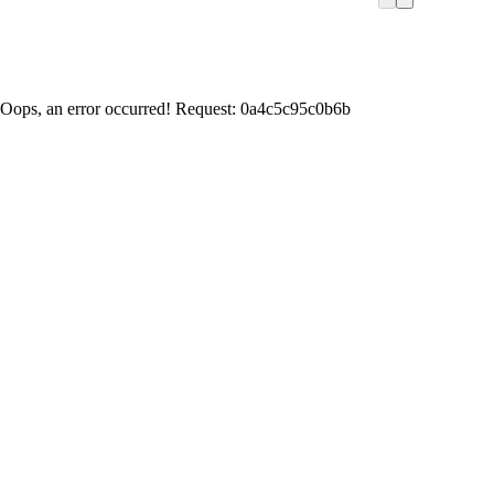
Oops, an error occurred! Request: 0a4c5c95c0b6b