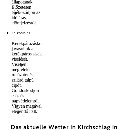
állapotának.
Előzetesen
tájékozódjon az
időjárás-
előrejelzésről.
Felszerelés
Kerékpározáskor
javasoljuk a
kerékpáros sisak
viselését.
Viseljen
megfelelő
ruházatot és
szilárd talpú
cipőt.
Gondoskodjon
eső- és
napvédelemről.
Vigyen magával
elegendő italt.
Das aktuelle Wetter in Kirchschlag in