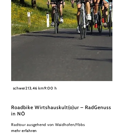
©
Wolfgang Wutzl
schwer
213,46 km
9:00 h
Roadbike Wirtshauskult(o)ur – RadGenuss
in NÖ
Radtour ausgehend von Waidhofen/Ybbs
mehr erfahren