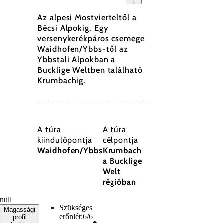
(C) W
Az alpesi Mostvierteltől a
Bécsi Alpokig. Egy
versenykerékpáros csemege
Waidhofen/Ybbs-től az
Ybbstali Alpokban a
Bucklige Weltben található
Krumbachig.
A túra
A túra
kiindulópontja
célpontja
Waidhofen/Ybbs
Krumbach
a Bucklige
Welt
régióban
null
Szükséges
Magassági
erőnlét:
6/6
profil