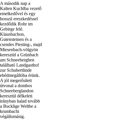
A második nap a
Kalten Kuchlba vezető
emelkedővel és egy
hosszú ereszkedéssel
kezdődik Rohr im
Gebirge felé.
Klausbachon,
Gutensteinen és a
csendes Piesting-, majd
Miesenbach-völgyön
keresztül a Grünbach
am Schneebergben
található Landgasthof
zur Schubertlinde
ebédmegállóba érünk.
A jól megerősített
útvonal a dombos
Schneeberglandon
keresztül délkeleti
irányban halad tovább
a Bucklige Weltbe a
krumbachi
végállomásig.