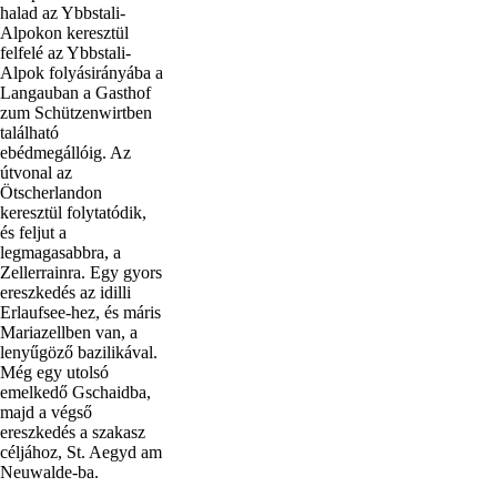
halad az Ybbstali-
Alpokon keresztül
felfelé az Ybbstali-
Alpok folyásirányába a
Langauban a Gasthof
zum Schützenwirtben
található
ebédmegállóig. Az
útvonal az
Ötscherlandon
keresztül folytatódik,
és feljut a
legmagasabbra, a
Zellerrainra. Egy gyors
ereszkedés az idilli
Erlaufsee-hez, és máris
Mariazellben van, a
lenyűgöző bazilikával.
Még egy utolsó
emelkedő Gschaidba,
majd a végső
ereszkedés a szakasz
céljához, St. Aegyd am
Neuwalde-ba.