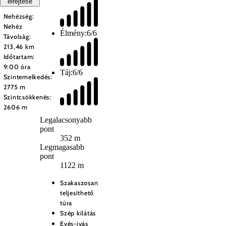
elrejtése
Nehézség:
Nehéz
Élmény:
6/6
Távolság:
213,46 km
Időtartam:
9:00 óra
Táj:
6/6
Szintemelkedés:
2775 m
Szintcsökkenés:
2606 m
Legalacsonyabb
pont
352 m
Legmagasabb
pont
1122 m
Szakaszosan
teljesíthető
túra
Szép kilátás
Evés-ivás