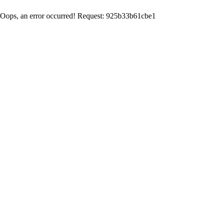
Oops, an error occurred! Request: 925b33b61cbe1