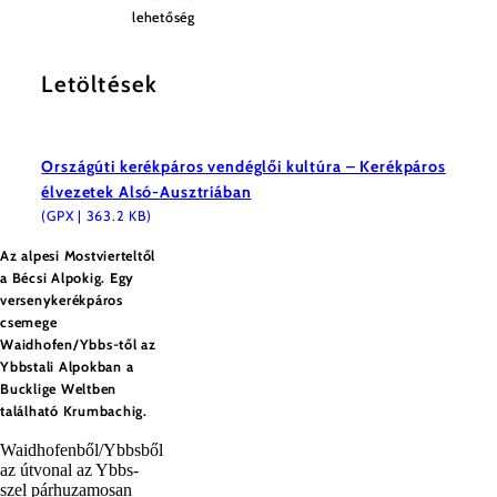
lehetőség
Letöltések
Országúti kerékpáros vendéglői kultúra – Kerékpáros
élvezetek Alsó-Ausztriában
(GPX | 363.2 KB)
Az alpesi Mostvierteltől
a Bécsi Alpokig. Egy
versenykerékpáros
csemege
Waidhofen/Ybbs-től az
Ybbstali Alpokban a
Bucklige Weltben
található Krumbachig.
Waidhofenből/Ybbsből
az útvonal az Ybbs-
szel párhuzamosan