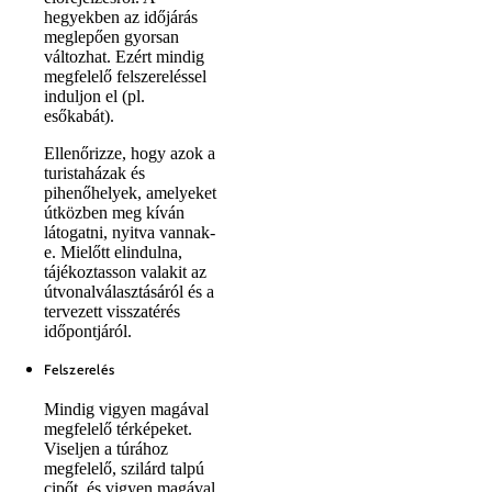
hegyekben az időjárás
meglepően gyorsan
változhat. Ezért mindig
megfelelő felszereléssel
induljon el (pl.
esőkabát).
Ellenőrizze, hogy azok a
turistaházak és
pihenőhelyek, amelyeket
útközben meg kíván
látogatni, nyitva vannak-
e. Mielőtt elindulna,
tájékoztasson valakit az
útvonalválasztásáról és a
tervezett visszatérés
időpontjáról.
Felszerelés
Mindig vigyen magával
megfelelő térképeket.
Viseljen a túrához
megfelelő, szilárd talpú
cipőt, és vigyen magával