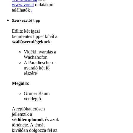
www.vor.at
oldalakon
találhatók
.
Szerkesztői tipp
Edlitz két igazi
bennfentes tippet kínál
a
szállásvendégek
nek:
Vidéki nyaralás a
Wachahofon
A Paradieschen –
nyaraló két fő
részére
Megálló
:
Grüner Baum
vendéglő
A régiókat erősen
jellemzik a
védőtemplomok
és azok
története. A témát
kiválóan dolgozza fel az