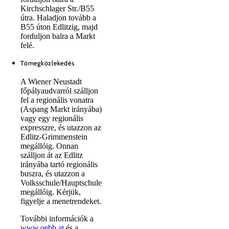
Kirchschlager Str./B55
útra. Haladjon tovább a
B55 úton Edlitzig, majd
forduljon balra a Markt
felé.
Tömegközlekedés
A Wiener Neustadt
főpályaudvarról szálljon
fel a regionális vonatra
(Aspang Markt irányába)
vagy egy regionális
expresszre, és utazzon az
Edlitz-Grimmenstein
megállóig. Onnan
szálljon át az Edlitz
irányába tartó regionális
buszra, és utazzon a
Volksschule/Hauptschule
megállóig. Kérjük,
figyelje a menetrendeket.
További információk a
www.oebb.at
és a