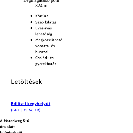
Legmagasabb pont
824 m
Körtúra
Szép kilátás
Evés-ivás
lehetőség
Megközelíthető
vonattal és
busszal
Család- és
gyerekbarát
Letöltések
Edlitz-i kegyhelyút
(GPX | 35.66 KB)
A Materlweg 5-6
óra alatt
felfedezhető