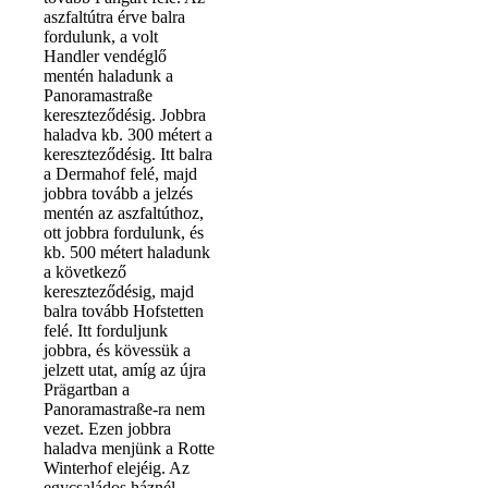
aszfaltútra érve balra
fordulunk, a volt
Handler vendéglő
mentén haladunk a
Panoramastraße
kereszteződésig. Jobbra
haladva kb. 300 métert a
kereszteződésig. Itt balra
a Dermahof felé, majd
jobbra tovább a jelzés
mentén az aszfaltúthoz,
ott jobbra fordulunk, és
kb. 500 métert haladunk
a következő
kereszteződésig, majd
balra tovább Hofstetten
felé. Itt forduljunk
jobbra, és kövessük a
jelzett utat, amíg az újra
Prägartban a
Panoramastraße-ra nem
vezet. Ezen jobbra
haladva menjünk a Rotte
Winterhof elejéig. Az
egycsaládos háznél