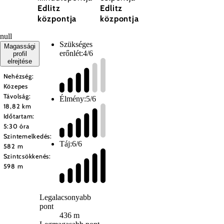
Edlitz
Edlitz
központja
központja
null
Szükséges
Magassági
erőnlét:
4/6
profil
elrejtése
Nehézség:
Közepes
Távolság:
Élmény:
5/6
18,82 km
Időtartam:
5:30 óra
Szintemelkedés:
Táj:
6/6
582 m
Szintcsökkenés:
598 m
Legalacsonyabb
pont
436 m