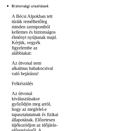
Biztonsági utasítások
A Bécsi Alpokban tett
túráik remélhetőleg
minden szempontból
kellemes és biztonságos
élményt nyújtanak majd.
Kérjük, vegyék
figyelembe az
alábbiakat:
Az útvonal nem
alkalmas babakocsival
való bejárásra!
Felkészülés
Az útvonal
kiválasztásakor
győződjön meg arról,
hogy az megfelel-e
tapasztalatainak és fizikai
állapotának. Előzetesen
tájékozódjon az időjárás-
előrejelzésről. A