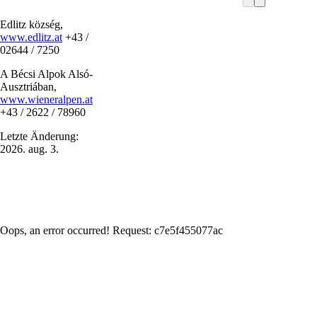
Edlitz község,
www.edlitz.at
+43 /
02644 / 7250
A Bécsi Alpok Alsó-
Ausztriában,
www.wieneralpen.at
+43 / 2622 / 78960
Letzte Änderung:
2026. aug. 3.
Oops, an error occurred! Request: c7e5f455077ac