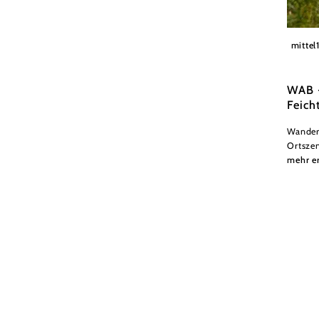
© Schl
mittel
WAB -
Feich
Wander
Ortszen
mehr e