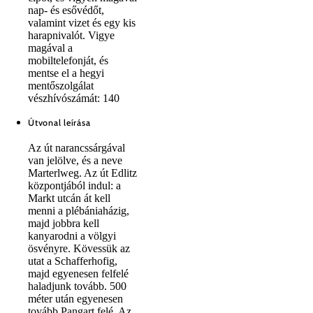
nap- és esővédőt,
valamint vizet és egy kis
harapnivalót. Vigye
magával a
mobiltelefonját, és
mentse el a hegyi
mentőszolgálat
vészhívószámát: 140
Útvonal leírása
Az út narancssárgával
van jelölve, és a neve
Marterlweg. Az út Edlitz
központjából indul: a
Markt utcán át kell
menni a plébániaházig,
majd jobbra kell
kanyarodni a völgyi
ösvényre. Kövessük az
utat a Schafferhofig,
majd egyenesen felfelé
haladjunk tovább. 500
méter után egyenesen
tovább Pangart felé. Az