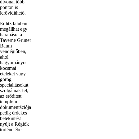
útvonal több
ponton is
lerövidíthető.
Edlitz faluban
megállhat egy
harapásra a
Taverne Grüner
Baum
vendéglőben,
ahol
hagyományos
kocsmai
ételeket vagy
görög
specialitásokat
szolgálnak fel,
az erődített
templom
dokumentációja
pedig érdekes
betekintést
nyújt a Régiók
történetébe.