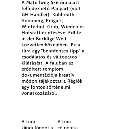
A Materlweg 5-6 óra alatt
felfedezhető Pangart (volt
GH Handler), Kohlreuth,
Sonnberg, Prägart,
Winterhof, Grub, Wieden és
Hofstatt érintésével Edlitz
in der Bucklige Welt
közvetlen közelében. Ez a
túra egy "bennfentes tipp" a
csodálatos és változatos
kilátásért. A faluban az
erődített templom
dokumentációja kreatív
módon tájékoztat a Régiók
egy fontos történelmi
vonatkozásáról.
A túra
A túra
kiindulópontja
célpontja