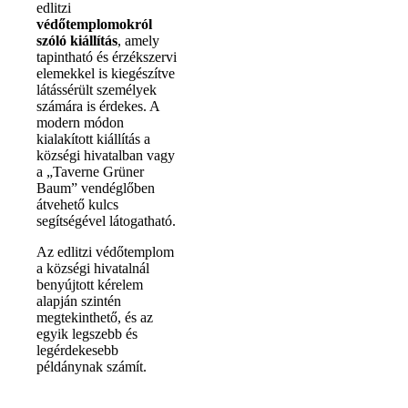
edlitzi
védőtemplomokról
szóló kiállítás
, amely
tapintható és érzékszervi
elemekkel is kiegészítve
látássérült személyek
számára is érdekes. A
modern módon
kialakított kiállítás a
községi hivatalban vagy
a „Taverne Grüner
Baum” vendéglőben
átvehető kulcs
segítségével látogatható.
Az edlitzi védőtemplom
a községi hivatalnál
benyújtott kérelem
alapján szintén
megtekinthető, és az
egyik legszebb és
legérdekesebb
példánynak számít.