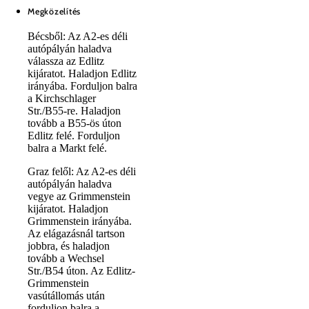
Megközelítés
Bécsből: Az A2-es déli
autópályán haladva
válassza az Edlitz
kijáratot. Haladjon Edlitz
irányába. Forduljon balra
a Kirchschlager
Str./B55-re. Haladjon
tovább a B55-ös úton
Edlitz felé. Forduljon
balra a Markt felé.
Graz felől: Az A2-es déli
autópályán haladva
vegye az Grimmenstein
kijáratot. Haladjon
Grimmenstein irányába.
Az elágazásnál tartson
jobbra, és haladjon
tovább a Wechsel
Str./B54 úton. Az Edlitz-
Grimmenstein
vasútállomás után
forduljon balra a