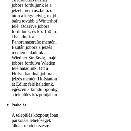
jobbra forduljunk le a
jelzett, nem aszfaltozott
úton a kegyhelyig, majd
balra tovább a Winterhof
felé. Odaérve jobbra
fordulunk, és kb. 150 m-
t haladunk a
Panoramastraße mentén.
Ezután jobbra a jelzés
mentén haladunk a
Wiedner Straße-ig, majd
jobbra fordulva Wieden
felé haladunk. Ott a
Hofverbandnál jobbra a
jelzés mentén Hofstatton
át Edlitz felé haladunk,
egészen a kiindulópontig
a település központjában.
Parkolás
A település központjában
parkolási lehetőségek
állnak rendelkezésre.