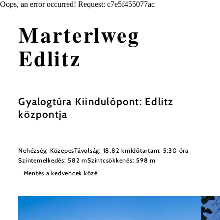
Oops, an error occurred! Request: c7e5f455077ac
Marterlweg
Edlitz
Gyalogtúra Kiindulópont: Edlitz
központja
Nehézség: Közepes
Távolság: 18,82 km
Időtartam: 5:30 óra
Szintemelkedés: 582 m
Szintcsökkenés: 598 m
Mentés a kedvencek közé