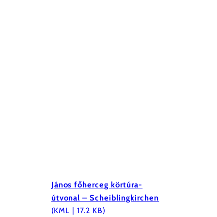
János főherceg körtúra-
útvonal – Scheiblingkirchen
(KML | 17.2 KB)