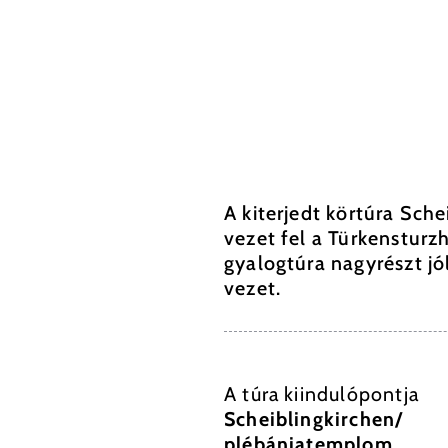
A kiterjedt körtúra Sch
vezet fel a Türkensturz
gyalogtúra nagyrészt j
vezet.
A túra kiindulópontja
Scheiblingkirchen/
plébániatemplom