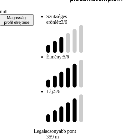
null
Szükséges
Magassági
erőnlét:
3/6
profil elrejtése
Élmény:
5/6
Táj:
5/6
Legalacsonyabb pont
359 m