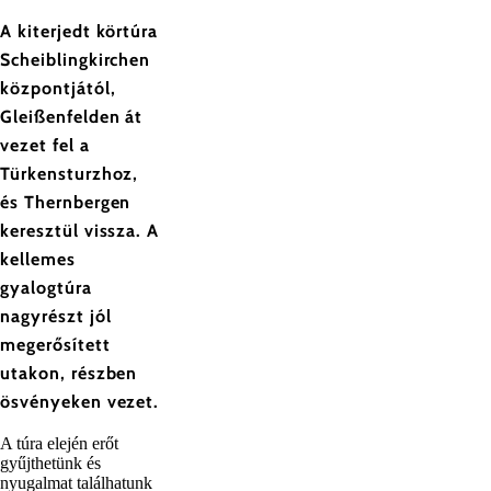
A kiterjedt körtúra
Scheiblingkirchen
központjától,
Gleißenfelden át
vezet fel a
Türkensturzhoz,
és Thernbergen
keresztül vissza. A
kellemes
gyalogtúra
nagyrészt jól
megerősített
utakon, részben
ösvényeken vezet.
A túra elején erőt
gyűjthetünk és
nyugalmat találhatunk