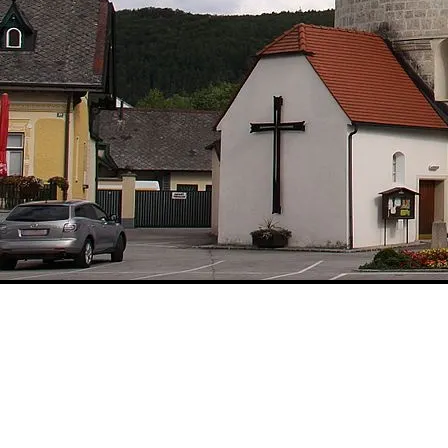
©
©Steindy