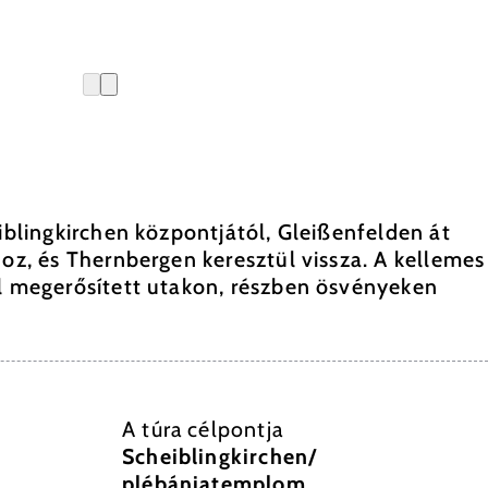
eiblingkirchen központjától, Gleißenfelden át
hoz, és Thernbergen keresztül vissza. A kellemes
ól megerősített utakon, részben ösvényeken
A túra célpontja
Scheiblingkirchen/
plébániatemplom