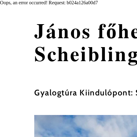
Oops, an error occurred! Request: b024a126a00d7
János főh
Scheiblin
Gyalogtúra Kiindulópont: