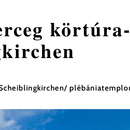
erceg körtúra
gkirchen
 Scheiblingkirchen/ plébániatempl