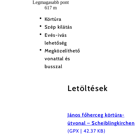
Legmagasabb pont
617 m
Körtúra
Szép kilátás
Evés-ivás
lehetőség
Megközelíthető
vonattal és
busszal
Letöltések
János főherceg körtúra-
útvonal – Scheiblingkirchen
(GPX | 42.37 KB)