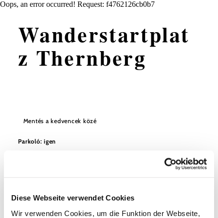
Oops, an error occurred! Request: f4762126cb0b7
Wanderstartplat
z Thernberg
Mentés a kedvencek közé
Parkoló: igen
A VVNB 7866-os regionális buszával
Érkezés (nyilvános):
Bécsújhely vasútállomásról Thernbergbe. További
információ a www.öbb.at vagy a www.vor.at oldalon.
Útvonalak:
Diese Webseite verwendet Cookies
-3. szakasz WAB Thernberg-Wiesmath
Wir verwenden Cookies, um die Funktion der Webseite,