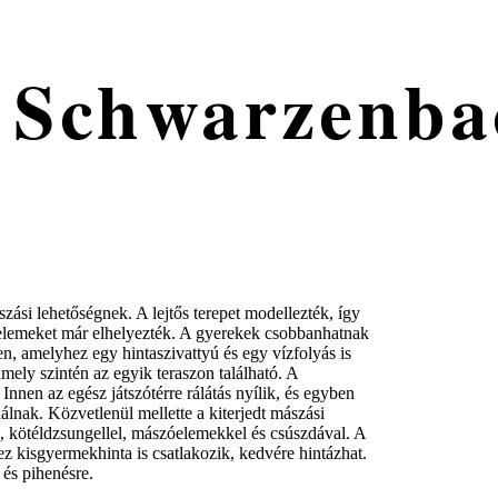
z Schwarzenba
szási lehetőségnek. A lejtős terepet modellezték, így
ékelemeket már elhelyezték. A gyerekek csobbanhatnak
n, amelyhez egy hintaszivattyú és egy vízfolyás is
mely szintén az egyik teraszon található. A
Innen az egész játszótérre rálátás nyílik, és egyben
álnak. Közvetlenül mellette a kiterjedt mászási
al, kötéldzsungellel, mászóelemekkel és csúszdával. A
z kisgyermekhinta is csatlakozik, kedvére hintázhat.
 és pihenésre.