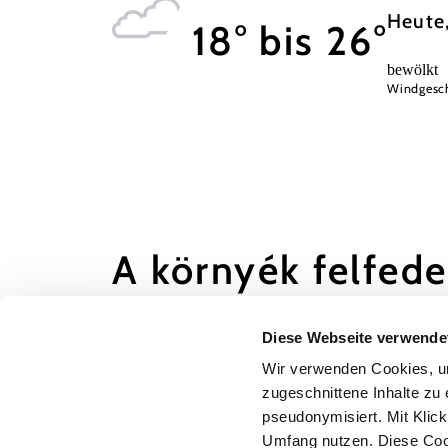
Heute
18° bis 26°
bewölkt
Windgesch
A környék felfed
Kirándulóhelyek, szállodák, túrák és még s
Diese Webseite verwende
Keresési
10 km
20 km
Wir verwenden Cookies, um
sugár
zugeschnittene Inhalte zu 
pseudonymisiert. Mit Klic
null
Umfang nutzen. Diese Cook