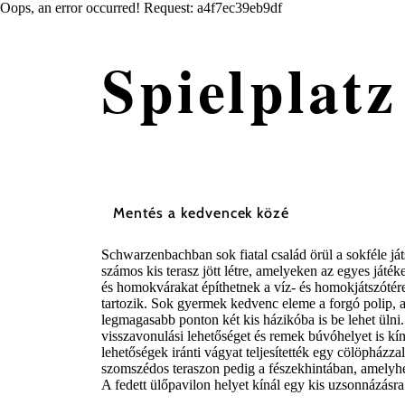
Oops, an error occurred! Request: a4f7ec39eb9df
Spielplat
Mentés a kedvencek közé
Schwarzenbachban sok fiatal család örül a sokféle ját
számos kis terasz jött létre, amelyeken az egyes ját
és homokvárakat építhetnek a víz- és homokjátszótére
tartozik. Sok gyermek kedvenc eleme a forgó polip, a
legmagasabb ponton két kis házikóba is be lehet ülni. 
visszavonulási lehetőséget és remek búvóhelyet is kín
lehetőségek iránti vágyat teljesítették egy cölöpházz
szomszédos teraszon pedig a fészekhintában, amelyhe
A fedett ülőpavilon helyet kínál egy kis uzsonnázásra