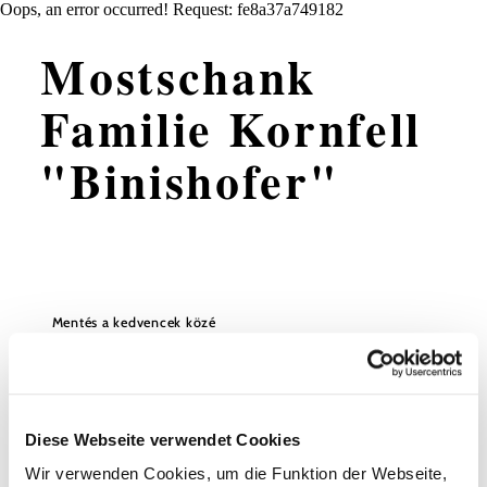
Oops, an error occurred! Request: fe8a37a749182
Mostschank
Familie Kornfell
"Binishofer"
Mentés a kedvencek közé
A messziről látható kilátóteraszos szélmalom mellett
található a Kornfell család almabor kocsmája. A saját
tenyésztésű Blonde d'Aquitaine-nek köszönhetően
különösen zamatos marha- és sertéshúst kínálnak saját
Diese Webseite verwendet Cookies
gazdaságukból. Terítékeikért már elnyerték a
"Terítékkoronát", pálinkáikért és likőrjeikért pedig
Wir verwenden Cookies, um die Funktion der Webseite,
különböző minősítéseket, mint például az Arany Stamperl