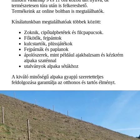
természetesen túra után is felkereshető.
Termékeink az online boltban is megtalálhatók.
Kínálatunkban megtalálhatóak többek között:
Zoknik, cipőtalpbetétek és filcpapucsok.
Főkötők, fejpántok
kulcstartók, plüssjátékok
Fejpárnák és paplanok
ápolószerek, mint például ajakbalzsam és kézkrém
alpaka szaténnal
utalványok alpaka sétákhoz
A kiváló minőségű alpaka gyapjú szeretetteljes
feldolgozása garantálja az otthonos és tartós élményt.
©
Tanja Piribauer, Leitenviertler Alpakahof