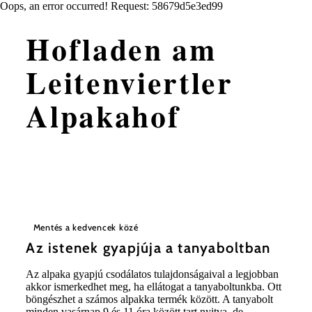
Oops, an error occurred! Request: 58679d5e3ed99
Hofladen am
Leitenviertler
Alpakahof
Mentés a kedvencek közé
Az istenek gyapjúja a tanyaboltban
Az alpaka gyapjú csodálatos tulajdonságaival a legjobban
akkor ismerkedhet meg, ha ellátogat a tanyaboltunkba. Ott
böngészhet a számos alpakka termék között. A tanyabolt
minden vasárnap 9 és 11 óra között tart nyitva, de