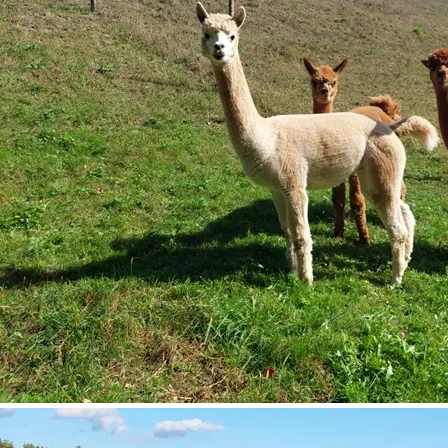
©
Tanja Piribauer, Leitenviertler Alpakahof