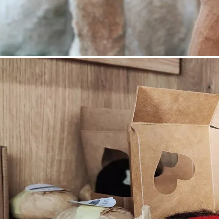
©
Tanja Piribauer, Leitenviertler Alpakahof