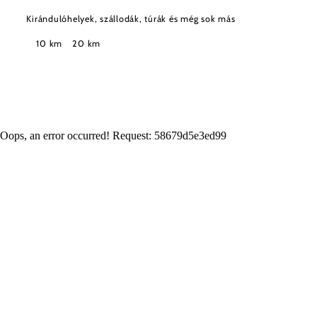
Kirándulóhelyek, szállodák, túrák és még sok más
Keresési
10 km
20 km
sugár
Oops, an error occurred! Request: 58679d5e3ed99