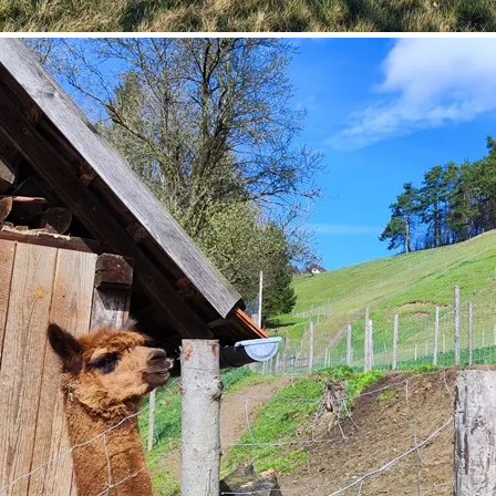
©
Tanja Piribauer, Leitenviertler Alpakahof