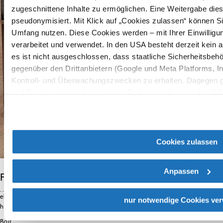
zugeschnittene Inhalte zu ermöglichen. Eine Weitergabe dies
pseudonymisiert. Mit Klick auf „Cookies zulassen“ können Si
Umfang nutzen. Diese Cookies werden – mit Ihrer Einwilligun
verarbeitet und verwendet. In den USA besteht derzeit kei
es ist nicht ausgeschlossen, dass staatliche Sicherheitsb
gegenüber den Drittanbietern (Google und Meta Platforms, Inc
Kontroll- und Überwachungszwecken zu erhalten. Dagegen g
und Rechtsschutzmöglichkeiten. Zudem werden von den USA 
Schutz personenbezogener Daten gewährt. Wir geben nur Ihr
sodass keine eindeutige Zuordnung möglich ist) sowie techn
Internetanbieter, Endgerät und Bildschirmauflösung an Googl
zu Cookies und einer möglichen späteren Deaktivierung find
Cookies zulassen
Datenschutzerklärung
.
©
további kép megjelenítése a ga
Wiener Alpen
Anpassen
Felszereltség
elérhetőek a régió
nur notwendige Cookies ve
helyi termékei
Bolt