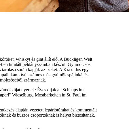
őröket, whiskyt és gint állít elő. A Buckligen Welt
évben limitált példányszámban készül. Gyümölcsös
 tárolása során kapják az ízeket. A Kraxados egy
mapálinkán kívül számos más gyümölcspálinkát és
gyümölcsöséből származnak.
mos díjat nyertek: Éves díjak a "Schnaps im
erl" Wieselburg, Mostbarkeiten in St. Paul im
ntkezés alapján vezetett lepárlótúrákat és kommentált
lóknak és buszos csoportoknak is helyet biztosítanak.