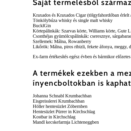
Saját termelésből szárma
Kraxados és Kraxados Cigar (tölgyfahordóban érlelt 
Tönkölybúza whisky és single malt whisky
BucklGin
Körtepálinkák: Szarvas körte, Williams körte, Gute L
Csonthéjas gyümölcspálinkák: cseresznye, sárgabarack
Szellemek: Málna, Rowanberry
Likőrök: Málna, piros ribizli, fekete áfonya, meggy, 
Ex-farm értékesítés egész évben és bármikor előzetes 
A termékek ezekben a me
ínyencboltokban is kaphat
Johanna Schnabl Krumbachban
Eisgreisslerei Krumbachban
Höller hentesüzlet Zöbernben
Hentesüzlet Pürrer in Kirchschlag
Kostbar in Kirchschlag
Mandl kecskefarmja Lichteneggben