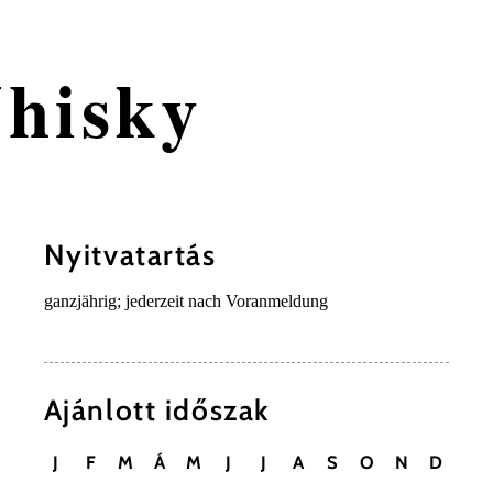
hisky
Nyitvatartás
ganzjährig; jederzeit nach Voranmeldung
Ajánlott időszak
J
F
M
Á
M
J
J
A
S
O
N
D