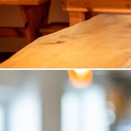
©
Werner Kölbel