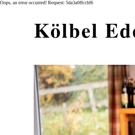
Oops, an error occurred! Request: 5da3a0ffccbf6
Kölbel Ed