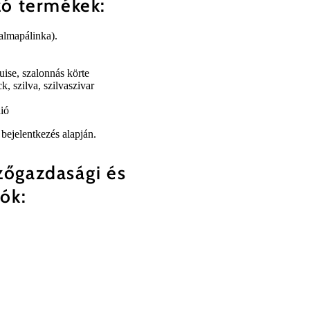
zó termékek:
almapálinka).
uise, szalonnás körte
, szilva, szilvaszivar
dió
bejelentkezés alapján.
zőgazdasági és
ók: