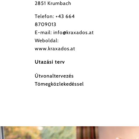
2851 Krumbach
Telefon:
+43 664
8709013
E-mail:
info@kraxados.at
Weboldal:
www.kraxados.at
Utazási terv
Útvonaltervezés
Tömegközlekedéssel