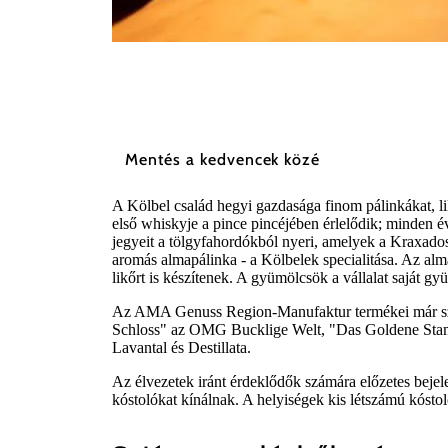
©
Werner Kölbel
Mentés a kedvencek közé
A Kölbel család hegyi gazdasága finom pálinkákat, lik
első whiskyje a pince pincéjében érlelődik; minden 
jegyeit a tölgyfahordókból nyeri, amelyek a Kraxados
aromás almapálinka - a Kölbelek specialitása. Az al
likőrt is készítenek. A gyümölcsök a vállalat saját 
Az AMA Genuss Region-Manufaktur termékei már szá
Schloss" az OMG Bucklige Welt, "Das Goldene Stamp
Lavantal és Destillata.
Az élvezetek iránt érdeklődők számára előzetes bejele
kóstolókat kínálnak. A helyiségek kis létszámú kósto