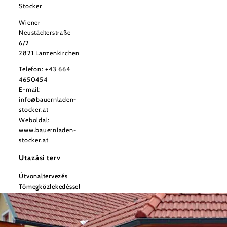
Stocker
Wiener
Neustädterstraße
6/2
2821 Lanzenkirchen
Telefon:
+43 664
4650454
E-mail:
info@bauernladen-
stocker.at
Weboldal:
www.bauernladen-
stocker.at
Utazási terv
Útvonaltervezés
Tömegközlekedéssel