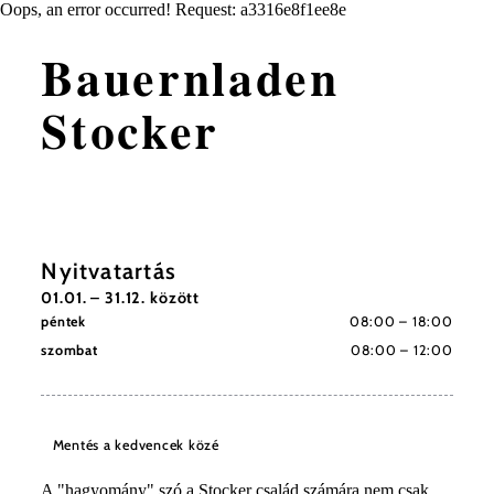
Oops, an error occurred! Request: a3316e8f1ee8e
Bauernladen
Stocker
Nyitvatartás
01.01. – 31.12. között
péntek
08:00 – 18:00
szombat
08:00 – 12:00
Mentés a kedvencek közé
A "hagyomány" szó a Stocker család számára nem csak