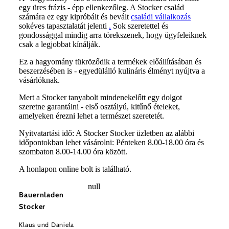
egy üres frázis - épp ellenkezőleg. A Stocker család
számára ez egy kipróbált és bevált
családi vállalkozás
sokéves tapasztalatát jelenti
.
Sok szeretettel és
gondossággal mindig arra törekszenek, hogy ügyfeleiknek
csak a legjobbat kínálják.
Ez a hagyomány tükröződik a termékek előállításában és
beszerzésében is - egyedülálló kulináris élményt nyújtva a
vásárlóknak.
Mert a Stocker tanyabolt mindenekelőtt egy dolgot
szeretne garantálni - első osztályú, kitűnő ételeket,
©
Klaus Stocker
amelyeken érezni lehet a természet szeretetét.
Nyitvatartási idő: A Stocker Stocker üzletben az alábbi
időpontokban lehet vásárolni: Pénteken 8.00-18.00 óra és
szombaton 8.00-14.00 óra között.
A honlapon online bolt is található.
null
Bauernladen
Stocker
Klaus und Daniela