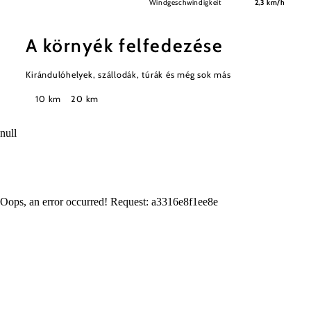
Windgeschwindigkeit
2,3 km/h
A környék felfedezése
Kirándulóhelyek, szállodák, túrák és még sok más
Keresési
10 km
20 km
sugár
null
Oops, an error occurred! Request: a3316e8f1ee8e