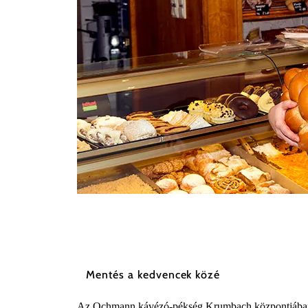
Sooo gut schmeckt die Bucklige Welt/ Viktoria Kornfe
Mentés a kedvencek közé
Az Ochmann kávézó-pékség Krumbach központjában 