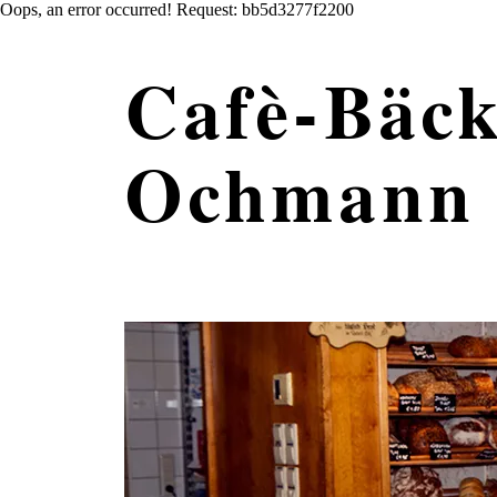
Oops, an error occurred! Request: bb5d3277f2200
Cafè-Bäck
Ochmann