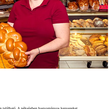
©
ld
található. A pékségben hagyományos kenyereket,