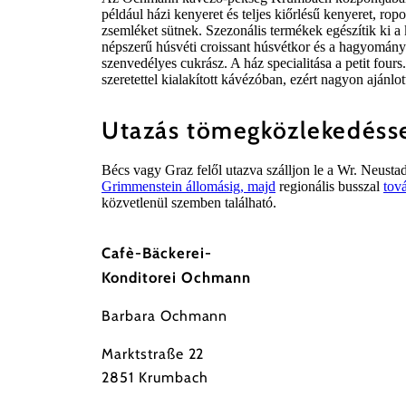
például házi kenyeret és teljes kiőrlésű kenyeret, ro
zsemléket sütnek. Szezonális termékek egészítik ki a kí
népszerű húsvéti croissant húsvétkor és a hagyomán
szenvedélyes cukrász. A ház specialitása a petit four
szeretettel kialakított kávézóban, ezért nagyon ajánlot
Utazás tömegközlekedéss
Bécs vagy Graz felől utazva szálljon le a Wr. Neus
Grimmenstein állomásig, majd
regionális busszal
tov
közvetlenül szemben található.
Cafè-Bäckerei-
Konditorei Ochmann
Barbara Ochmann
Marktstraße 22
2851 Krumbach