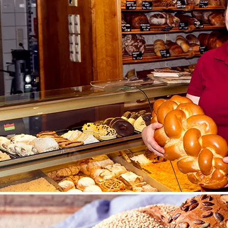
©
Sooo gut schmeckt die Bucklige Welt/ Viktoria Kornfeld