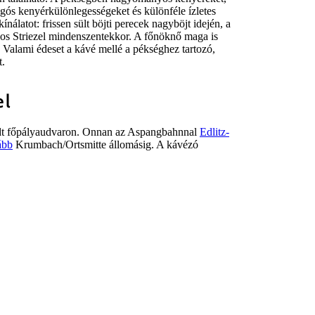
pogós kenyérkülönlegességeket és különféle ízletes
nálatot: frissen sült böjti perecek nagyböjt idején, a
yos Striezel mindenszentekkor. A főnöknő maga is
s. Valami édeset a kávé mellé a pékséghez tartozó,
t.
el
tadt főpályaudvaron. Onnan az Aspangbahnnal
Edlitz-
ább
Krumbach/Ortsmitte állomásig. A kávézó