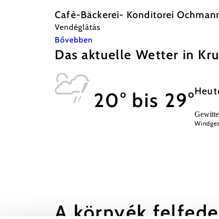
Cafè-Bäckerei- Konditorei Ochman
Vendéglátás
Bővebben
Das aktuelle Wetter in K
Heut
20° bis 29°
Gewitte
Windges
A környék felfed