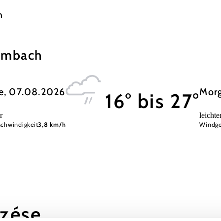
n
rumbach
e, 07.08.2026
Mor
16° bis 27°
r
leicht
chwindigkeit
3,8 km/h
Windge
ezése