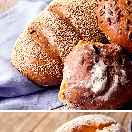
©
Sooo gut schmeckt die Bucklige Welt/ Viktoria Kornfeld