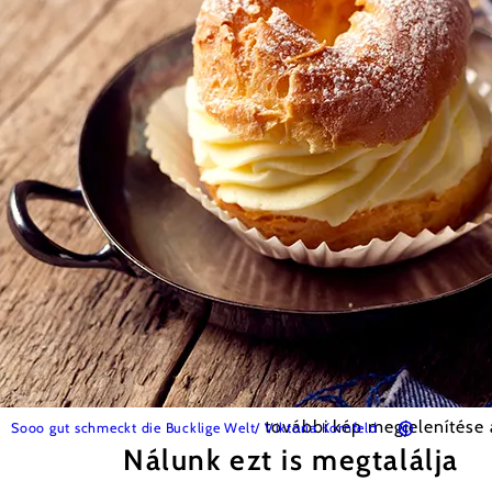
©
további kép megjelenítése 
Sooo gut schmeckt die Bucklige Welt/ Viktoria Kornfeld
Nálunk ezt is megtalálja