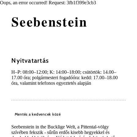
Oops, an error occurred! Request: 3fb1f399e3cb3
Seebenstein
Nyitvatartás
H–P: 08:00–12:00; K: 14:00–18:00; csütörtök: 14.00–
17.00 óra; polgármesteri fogadóóra: kedd: 17.00–18.00
óra, valamint telefonos egyeztetés alapján
Mentés a kedvencek közé
Seebenstein in the Bucklige Welt, a Pittental-völgy
szívében fekszik - sűrűn erdős kisebb hegyekkel és