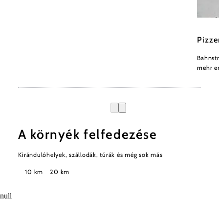
Wiener
Pizze
Bahnst
mehr e
A környék felfedezése
Kirándulóhelyek, szállodák, túrák és még sok más
Keresési
10 km
20 km
sugár
null