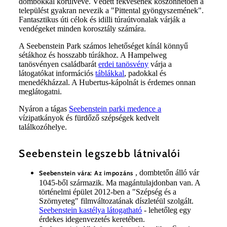
dombokkal körülvéve. Védett fekvésének köszönhetően a
települést gyakran nevezik a "Pittental gyöngyszemének".
Fantasztikus úti célok és idilli túraútvonalak várják a
vendégeket minden korosztály számára.
A Seebenstein Park számos lehetőséget kínál könnyű
sétákhoz és hosszabb túrákhoz. A Hampelweg
tanösvényen családbarát
erdei tanösvény
várja a
látogatókat információs
táblákkal
, padokkal és
menedékházzal. A Hubertus-kápolnát is érdemes onnan
meglátogatni.
Nyáron a tágas
Seebenstein parki medence a
vízipatkányok és fürdőző szépségek kedvelt
találkozóhelye.
Seebenstein legszebb látnivalói
, dombtetőn álló vár
Seebenstein vára: Az impozáns
1045-ből származik. Ma magántulajdonban van. A
történelmi épület 2012-ben a "Szépség és a
Szörnyeteg" filmváltozatának díszletéül szolgált.
Seebenstein kastélya látogatható
- lehetőleg egy
érdekes idegenvezetés keretében.