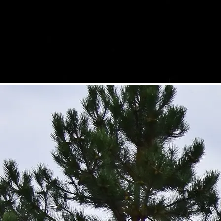
©
POV