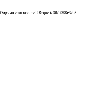
Oops, an error occurred! Request: 3fb1f399e3cb3