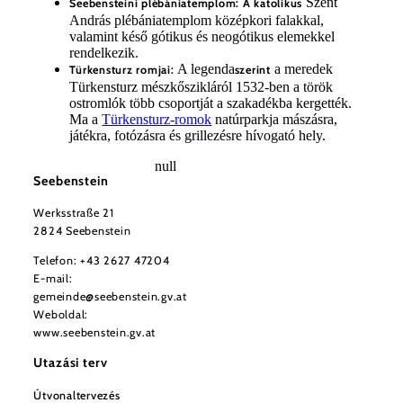
Szent
Seebensteini plébániatemplom: A katolikus
András plébániatemplom középkori falakkal,
valamint késő gótikus és neogótikus elemekkel
rendelkezik.
A legenda
a meredek
Türkensturz romjai:
szerint
Türkensturz mészkőszikláról 1532-ben a török
ostromlók több csoportját a szakadékba kergették.
Ma a
Türkensturz-romok
natúrparkja mászásra,
játékra, fotózásra és grillezésre hívogató hely.
null
Seebenstein
Werksstraße 21
2824 Seebenstein
Telefon:
+43 2627 47204
E-mail:
gemeinde@seebenstein.gv.at
Weboldal:
www.seebenstein.gv.at
Utazási terv
Útvonaltervezés