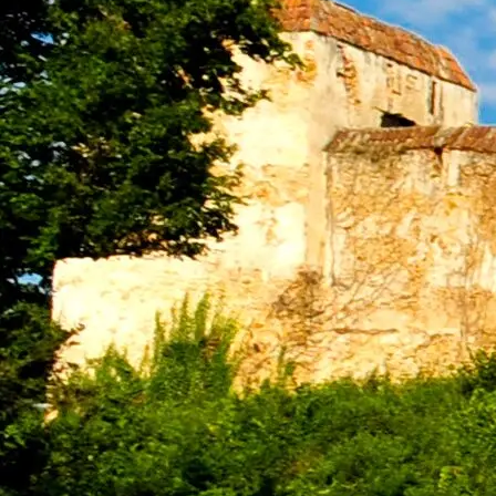
©
POV