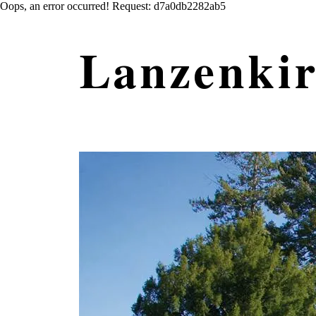
Oops, an error occurred! Request: d7a0db2282ab5
Lanzenki