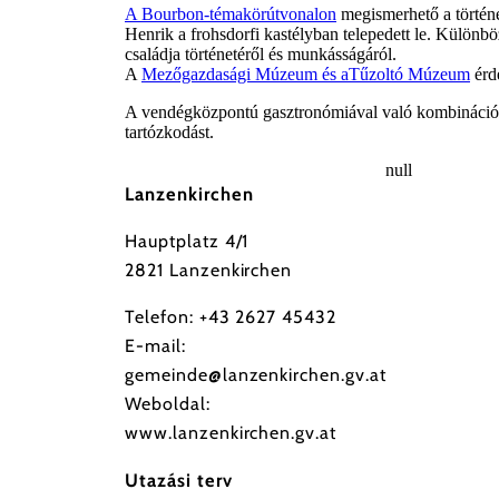
A Bourbon-témakörútvonalon
megismerhető a törté
Henrik a frohsdorfi kastélyban telepedett le. Különb
családja történetéről és munkásságáról.
A
Mezőgazdasági Múzeum és a
Tűzoltó Múzeum
érd
A vendégközpontú gasztronómiával való kombináció 
tartózkodást.
null
Lanzenkirchen
Hauptplatz 4/1
2821 Lanzenkirchen
Telefon:
+43 2627 45432
E-mail:
gemeinde@lanzenkirchen.gv.at
Weboldal:
www.lanzenkirchen.gv.at
Utazási terv