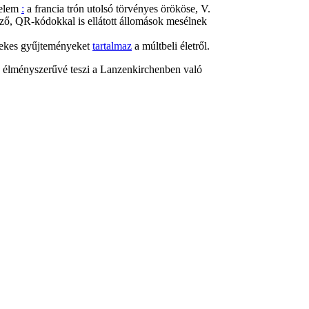
nelem
:
a francia trón utolsó törvényes örököse, V.
öző, QR-kódokkal is ellátott állomások mesélnek
ekes gyűjteményeket
tartalmaz
a múltbeli életről.
élményszerűvé teszi a Lanzenkirchenben való