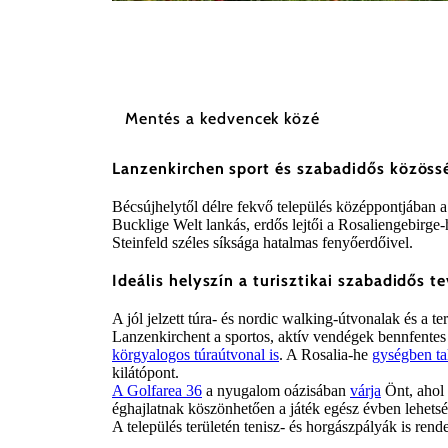
©
Marktgemeinde Lanzenkirchen
Mentés a kedvencek közé
Lanzenkirchen sport és szabadidős közöss
Bécsújhelytől délre fekvő település középpontjában a L
Bucklige Welt lankás, erdős lejtői a Rosaliengebirge
Steinfeld széles síksága hatalmas fenyőerdőivel.
Ideális helyszín a turisztikai szabadidős 
A jól jelzett túra- és nordic walking-útvonalak és a 
Lanzenkirchent a sportos, aktív vendégek bennfentes t
körgyalogos túraútvonal is
. A Rosalia-he
gységben ta
kilátópont.
A Golfarea 36
a nyugalom oázisában
várja
Önt, ahol 
éghajlatnak köszönhetően a játék egész évben lehetsé
A település területén tenisz- és horgászpályák is rend