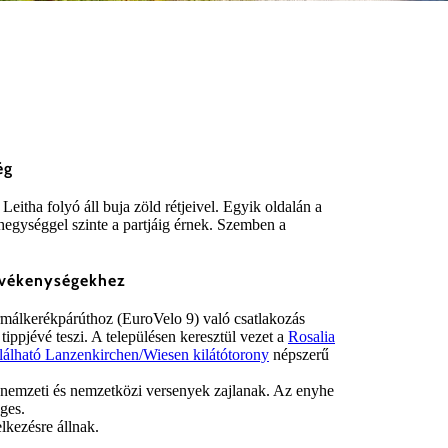
ég
eitha folyó áll buja zöld rétjeivel. Egyik oldalán a
-hegységgel szinte a partjáig érnek. Szemben a
tevékenységekhez
termálkerékpárúthoz (EuroVelo 9) való csatlakozás
ippjévé teszi. A településen keresztül vezet a
Rosalia
lálható Lanzenkirchen/Wiesen kilátótorony
népszerű
nemzeti és nemzetközi versenyek zajlanak. Az enyhe
ges.
elkezésre állnak.