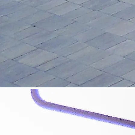
©
Karl Gradwohl