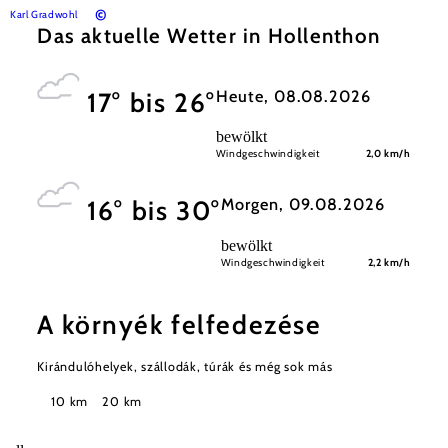
©
Karl Gradwohl
Das aktuelle Wetter in Hollenthon
Heute, 08.08.2026
17° bis 26°
bewölkt
Windgeschwindigkeit
2,0 km/h
Morgen, 09.08.2026
16° bis 30°
bewölkt
Windgeschwindigkeit
2,2 km/h
A környék felfedezése
Kirándulóhelyek, szállodák, túrák és még sok más
Keresési
10 km
20 km
sugár