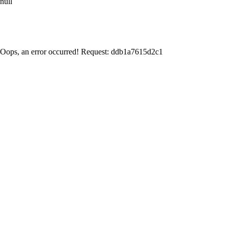
null
Oops, an error occurred! Request: ddb1a7615d2c1