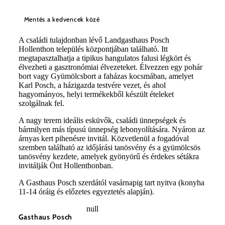
Mentés a kedvencek közé
A családi tulajdonban lévő Landgasthaus Posch
Hollenthon település központjában található. Itt
megtapasztalhatja a tipikus hangulatos falusi légkört és
élvezheti a gasztronómiai élvezeteket. Élvezzen egy pohár
bort vagy Gyümölcsbort a faházas kocsmában, amelyet
Karl Posch, a házigazda testvére vezet, és ahol
hagyományos, helyi termékekből készült ételeket
szolgálnak fel.
A nagy terem ideális esküvők, családi ünnepségek és
bármilyen más típusú ünnepség lebonyolítására. Nyáron az
árnyas kert pihenésre invitál. Közvetlenül a fogadóval
szemben található az időjárási tanösvény és a gyümölcsös
tanösvény kezdete, amelyek gyönyörű és érdekes sétákra
invitálják Önt Hollenthonban.
A Gasthaus Posch szerdától vasárnapig tart nyitva (konyha
11-14 óráig és előzetes egyeztetés alapján).
null
Gasthaus Posch